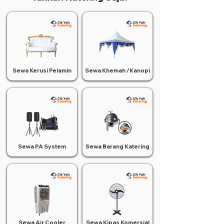
Sewa Kerusi Pelamin
Sewa Khemah /Kanopi
Sewa PA System
Sewa Barang Katering
Sewa Air Cooler
Sewa Kipas Komersial