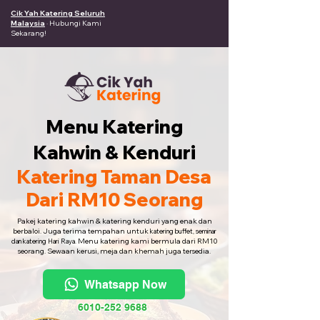
Cik Yah Katering Seluruh
Malaysia
· Hubungi Kami
Sekarang!
Menu Katering
Kahwin & Kenduri
Katering Taman Desa
Dari RM10 Seorang
Pakej katering kahwin & katering kenduri yang enak dan
berbaloi. Juga terima tempahan untuk
katering buffet, seminar
Menu katering kami bermula dari RM10
dan katering Hari Raya.
seorang. Sewaan kerusi, meja dan khemah juga tersedia.
Whatsapp Now
6010-252 9688