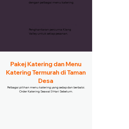
dengan pelbagai menu katering.
Penghantaran Percuma
Penghantaran percuma Klang
Valley untuk setiap pesanan.
Pakej Katering dan Menu
Katering Termurah di Taman
Desa
Pelbagai pilihan menu katering yang sedap dan berbaloi.
Order Katering Seawal 3 Hari Sebelum.