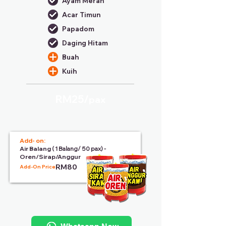
Ayam Merah
Acar Timun
Papadom
Daging Hitam
Buah
Kuih
RM25/
pax
Add- on:
Air Balang
( 1 Balang/ 50 pax) -
Oren/Sirap/Anggur
RM80
Add-On Price: