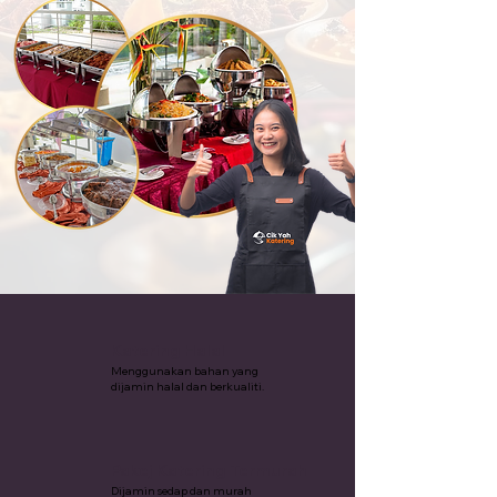
Katering Halal
Menggunakan bahan yang
dijamin halal dan berkualiti.
Pakej Katering Termurah
Dijamin sedap dan murah