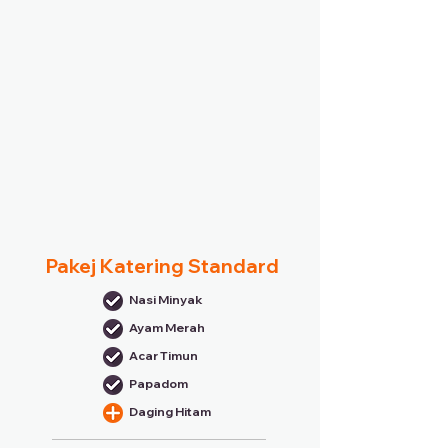
Pakej Katering Standard
Nasi Minyak
Ayam Merah
Acar Timun
Papadom
Daging Hitam