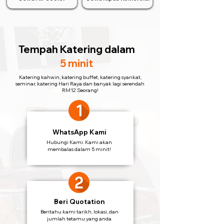
Tempah Katering
dalam
5 minit
Katering kahwin, katering buffet, katering syarikat,
seminar, katering Hari Raya dan banyak lagi serendah
RM12 Seorang!
WhatsApp Kami
Hubungi Kami. Kami akan
membalas dalam 5 minit!
Beri Quotation
Beritahu kami tarikh, lokasi, dan
jumlah tetamu yang anda