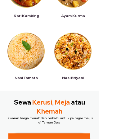
Kari Kambing
Ayam Kurma
Nasi Tomato
Nasi Briyani
Sewa
Kerusi, Meja
atau
Khemah
Tawaran harga murah dan berbaloi untuk pelbagai majlis
di Taman Desa