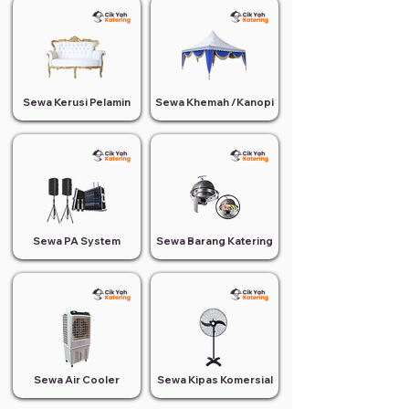
Sewa Kerusi Pelamin
Sewa Khemah /Kanopi
Sewa PA System
Sewa Barang Katering
Sewa Air Cooler
Sewa Kipas Komersial