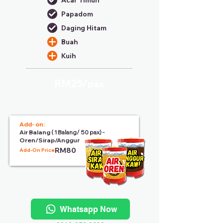
Acar Timun
Papadom
Daging Hitam
Buah
Kuih
RM25/
pax
Add- on:
Air Balang
( 1 Balang/ 50 pax) -
Oren/Sirap/Anggur
RM80
Add-On Price:
Whatsapp Now