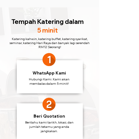
Tempah Katering
dalam
5 minit
Katering kahwin, katering buffet, katering syarikat,
seminar, katering Hari Raya dan banyak lagi serendah
RM12 Seorang!
WhatsApp Kami
Hubungi Kami. Kami akan
membalas dalam 5 minit!
Beri Quotation
Beritahu kami tarikh, lokasi, dan
jumlah tetamu yang anda
jangkakan.