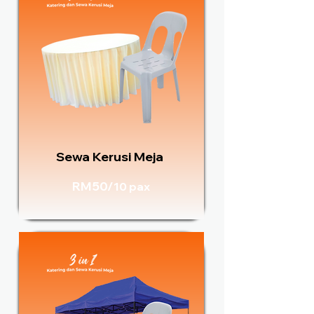
Sewa Kerusi Meja
RM50/
10 pax