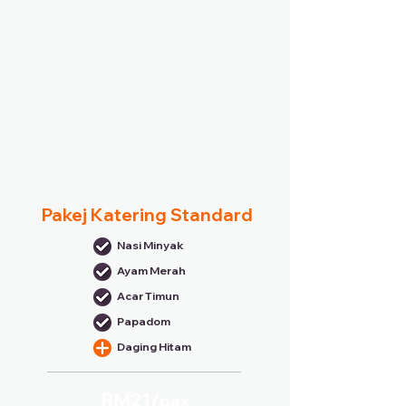
Pakej Katering Standard
Nasi Minyak
Ayam Merah
Acar Timun
Papadom
Daging Hitam
RM21/
pax