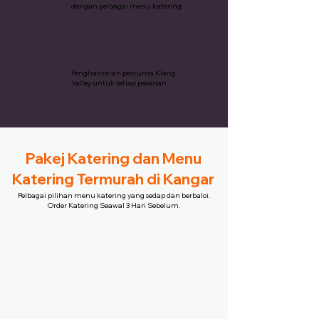
dengan pelbagai menu katering.
Penghantaran Percuma
Penghantaran percuma Klang
Valley untuk setiap pesanan.
Pakej Katering dan Menu
Katering Termurah di Kangar
Pelbagai pilihan menu katering yang sedap dan berbaloi.
Order Katering Seawal 3 Hari Sebelum.