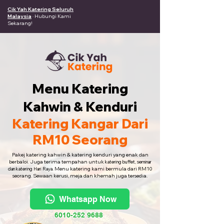
Cik Yah Katering Seluruh
Malaysia
· Hubungi Kami
Sekarang!
Menu Katering
Kahwin & Kenduri
Katering Kangar Dari
RM10 Seorang
Pakej katering kahwin & katering kenduri yang enak dan
berbaloi. Juga terima tempahan untuk
katering buffet, seminar
Menu katering kami bermula dari RM10
dan katering Hari Raya.
seorang. Sewaan kerusi, meja dan khemah juga tersedia.
Whatsapp Now
6010-252 9688