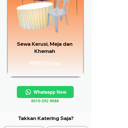
Sewa Kerusi, Meja dan
Khemah
RM90/
10 pax
Whatsapp Now
6010-252 9688
Takkan Katering Saja?