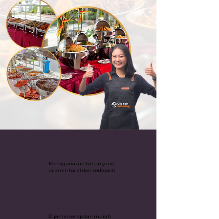
Katering Halal
Menggunakan bahan yang
dijamin halal dan berkualiti.
Pakej Katering Termurah
Dijamin sedap dan murah