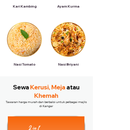
Kari Kambing
Ayam Kurma
Nasi Tomato
Nasi Briyani
Sewa
Kerusi, Meja
atau
Khemah
Tawaran harga murah dan berbaloi untuk pelbagai majlis
di Kangar