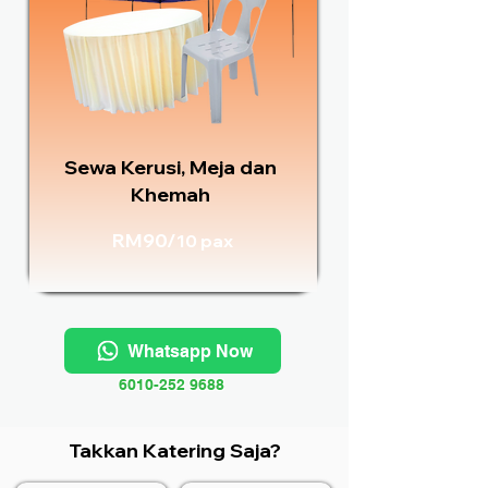
Sewa Kerusi, Meja dan
Khemah
RM90/
10 pax
Whatsapp Now
6010-252 9688
Takkan Katering Saja?