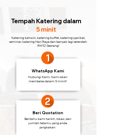
Tempah Katering
dalam
5 minit
Katering kahwin, katering buffet, katering syarikat,
seminar, katering Hari Raya dan banyak lagi serendah
RM12 Seorang!
WhatsApp Kami
Hubungi Kami. Kami akan
membalas dalam 5 minit!
Beri Quotation
Beritahu kami tarikh, lokasi, dan
jumlah tetamu yang anda
jangkakan.