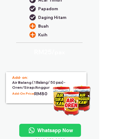
Acar Timun
Papadom
Daging Hitam
Buah
Kuih
RM25/
pax
Add- on:
Air Balang
( 1 Balang/ 50 pax) -
Oren/Sirap/Anggur
RM80
Add-On Price:
Whatsapp Now