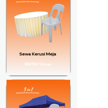
Sewa Kerusi Meja
RM50/
10 pax