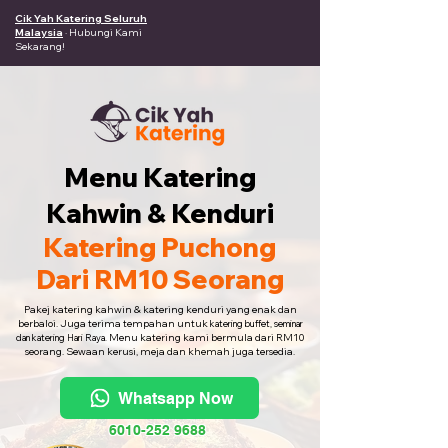
Cik Yah Katering Seluruh
Malaysia
· Hubungi Kami
Sekarang!
Menu Katering
Kahwin & Kenduri
Katering Puchong
Dari RM10 Seorang
Pakej katering kahwin & katering kenduri yang enak dan
berbaloi. Juga terima tempahan untuk
katering buffet, seminar
Menu katering kami bermula dari RM10
dan katering Hari Raya.
seorang. Sewaan kerusi, meja dan khemah juga tersedia.
Whatsapp Now
6010-252 9688