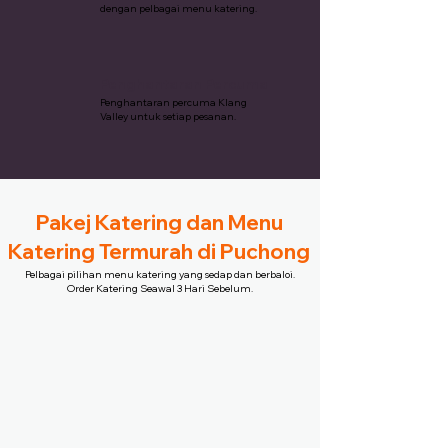
dengan pelbagai menu katering.
Penghantaran Percuma
Penghantaran percuma Klang
Valley untuk setiap pesanan.
Pakej Katering dan Menu
Katering Termurah di Puchong
Pelbagai pilihan menu katering yang sedap dan berbaloi.
Order Katering Seawal 3 Hari Sebelum.