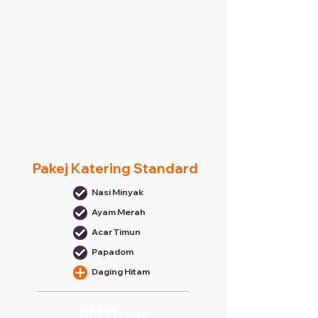
Pakej Katering Standard
Nasi Minyak
Ayam Merah
Acar Timun
Papadom
Daging Hitam
RM21/
pax