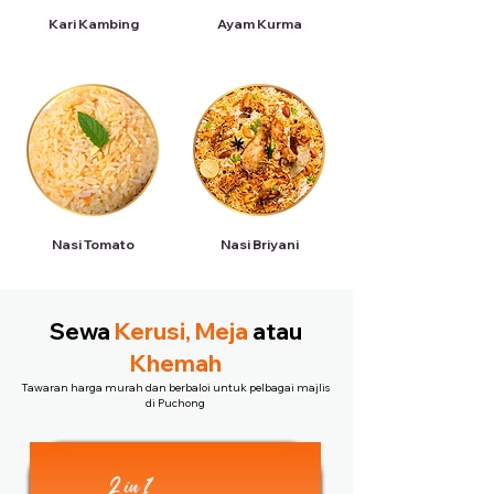
Kari Kambing
Ayam Kurma
Nasi Tomato
Nasi Briyani
Sewa
Kerusi, Meja
atau
Khemah
Tawaran harga murah dan berbaloi untuk pelbagai majlis
di Puchong