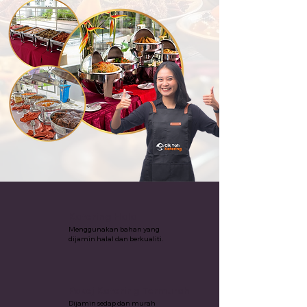
Katering Halal
Menggunakan bahan yang
dijamin halal dan berkualiti.
Pakej Katering Termurah
Dijamin sedap dan murah