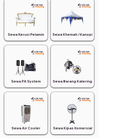
Sewa Kerusi Pelamin
Sewa Khemah /Kanopi
Sewa PA System
Sewa Barang Katering
Sewa Air Cooler
Sewa Kipas Komersial