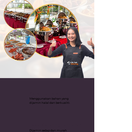
Katering Halal
Menggunakan bahan yang
dijamin halal dan berkualiti.
Pakej Katering Termurah
Dijamin sedap dan murah