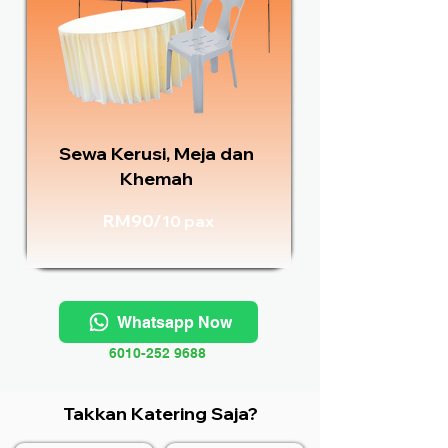
Sewa Kerusi, Meja dan
Khemah
RM90/
10 pax
Whatsapp Now
6010-252 9688
Takkan Katering Saja?