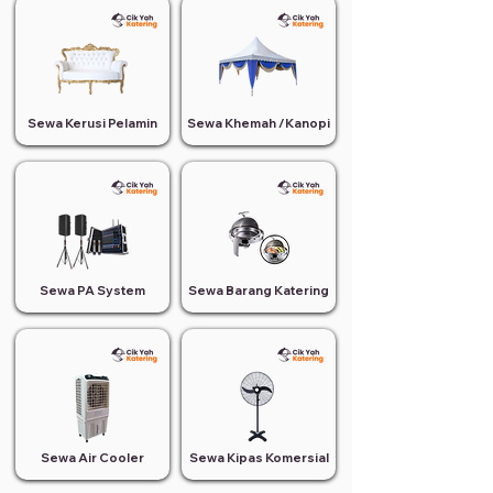
Sewa Kerusi Pelamin
Sewa Khemah /Kanopi
Sewa PA System
Sewa Barang Katering
Sewa Air Cooler
Sewa Kipas Komersial