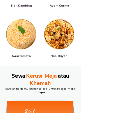
Kari Kambing
Ayam Kurma
Nasi Tomato
Nasi Briyani
Sewa
Kerusi, Meja
atau
Khemah
Tawaran harga murah dan berbaloi untuk pelbagai majlis
di Kapar