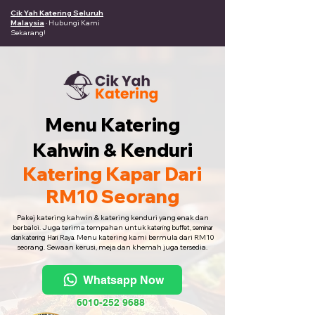
Cik Yah Katering Seluruh
Malaysia
· Hubungi Kami
Sekarang!
Menu Katering
Kahwin & Kenduri
Katering Kapar Dari
RM10 Seorang
Pakej katering kahwin & katering kenduri yang enak dan
berbaloi. Juga terima tempahan untuk
katering buffet, seminar
Menu katering kami bermula dari RM10
dan katering Hari Raya.
seorang. Sewaan kerusi, meja dan khemah juga tersedia.
Whatsapp Now
6010-252 9688