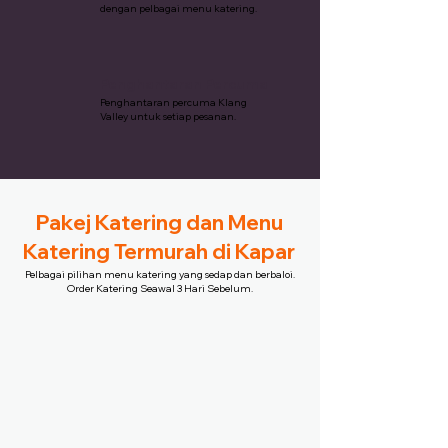
dengan pelbagai menu katering.
Penghantaran Percuma
Penghantaran percuma Klang
Valley untuk setiap pesanan.
Pakej Katering dan Menu
Katering Termurah di Kapar
Pelbagai pilihan menu katering yang sedap dan berbaloi.
Order Katering Seawal 3 Hari Sebelum.