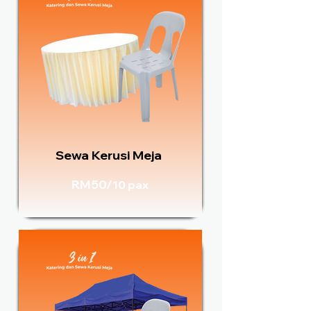
Sewa Kerusi Meja
RM50/
10 pax