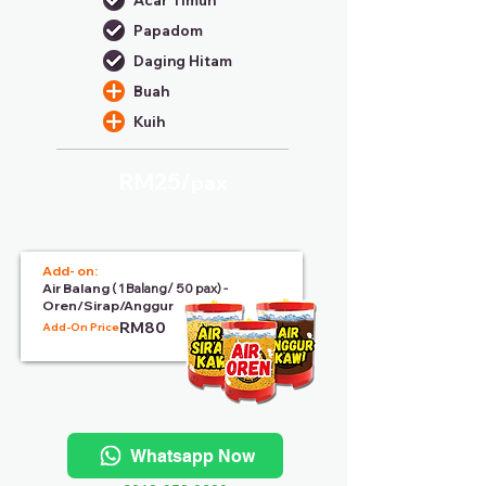
Acar Timun
Papadom
Daging Hitam
Buah
Kuih
RM25/
pax
Add- on:
Air Balang
( 1 Balang/ 50 pax) -
Oren/Sirap/Anggur
RM80
Add-On Price:
Whatsapp Now