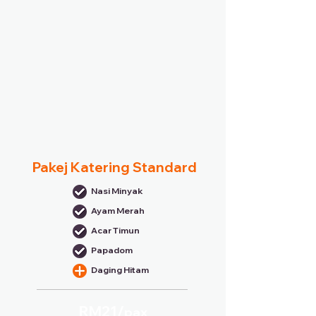
Pakej Katering Standard
Nasi Minyak
Ayam Merah
Acar Timun
Papadom
Daging Hitam
RM21/
pax