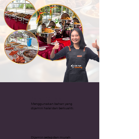
Katering Halal
Menggunakan bahan yang
dijamin halal dan berkualiti.
Pakej Katering Termurah
Dijamin sedap dan murah