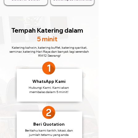
Tempah Katering
dalam
5 minit
Katering kahwin, katering buffet, katering syarikat,
seminar, katering Hari Raya dan banyak lagi serendah
RM12 Seorang!
WhatsApp Kami
Hubungi Kami. Kami akan
membalas dalam 5 minit!
Beri Quotation
Beritahu kami tarikh, lokasi, dan
jumlah tetamu yang anda