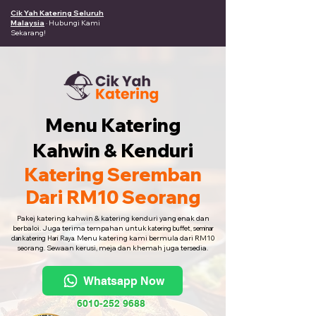
Cik Yah Katering Seluruh
Malaysia
· Hubungi Kami
Sekarang!
Menu Katering
Kahwin & Kenduri
Katering Seremban
Dari RM10 Seorang
Pakej katering kahwin & katering kenduri yang enak dan
berbaloi. Juga terima tempahan untuk
katering buffet, seminar
Menu katering kami bermula dari RM10
dan katering Hari Raya.
seorang. Sewaan kerusi, meja dan khemah juga tersedia.
Whatsapp Now
6010-252 9688