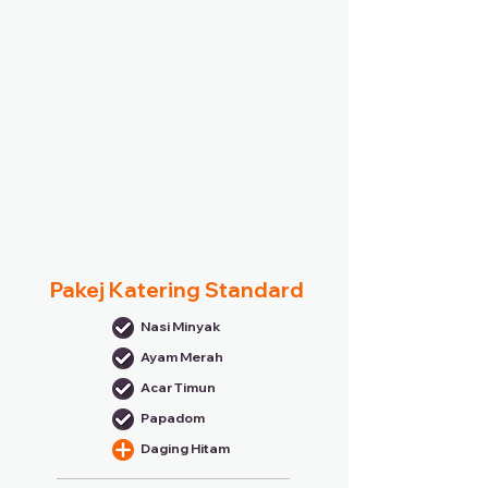
Pakej Katering Standard
Nasi Minyak
Ayam Merah
Acar Timun
Papadom
Daging Hitam