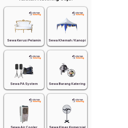
Sewa Kerusi Pelamin
Sewa Khemah /Kanopi
Sewa PA System
Sewa Barang Katering
Sewa Air Cooler
Sewa Kipas Komersial