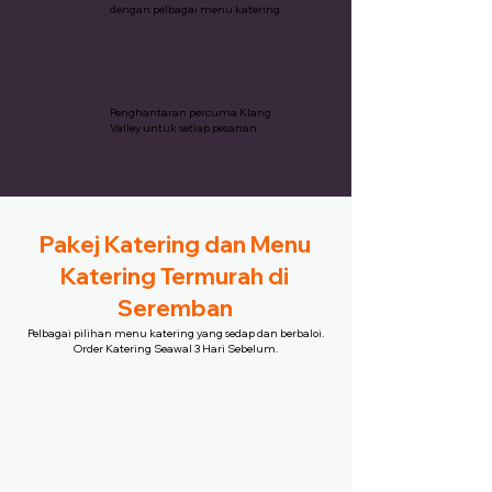
dengan pelbagai menu katering.
Penghantaran Percuma
Penghantaran percuma Klang
Valley untuk setiap pesanan.
Pakej Katering dan Menu
Katering Termurah di
Seremban
Pelbagai pilihan menu katering yang sedap dan berbaloi.
Order Katering Seawal 3 Hari Sebelum.