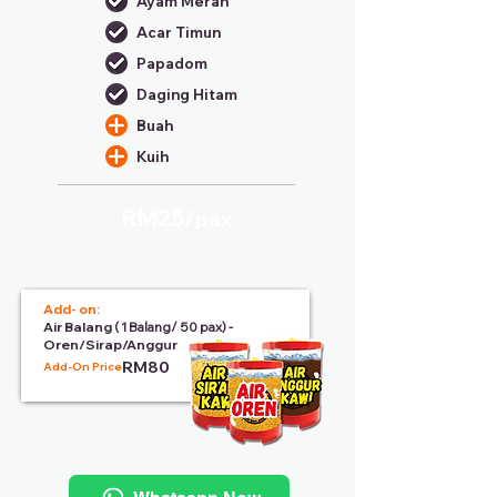
Ayam Merah
Acar Timun
Papadom
Daging Hitam
Buah
Kuih
RM25/
pax
Add- on:
Air Balang
( 1 Balang/ 50 pax) -
Oren/Sirap/Anggur
RM80
Add-On Price: