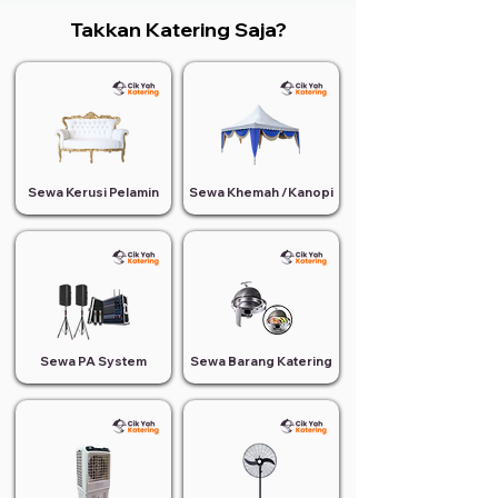
Takkan Katering Saja?
Sewa Kerusi Pelamin
Sewa Khemah /Kanopi
Sewa PA System
Sewa Barang Katering