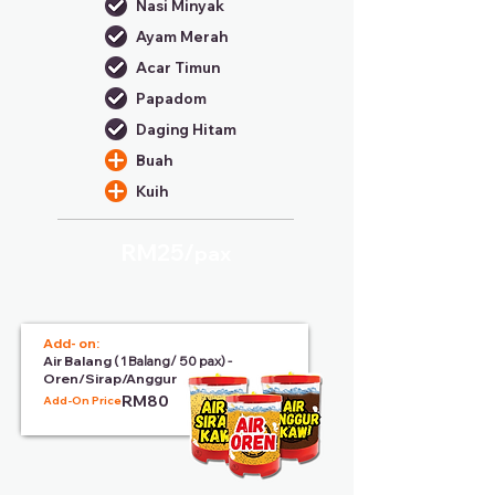
Nasi Minyak
Ayam Merah
Acar Timun
Papadom
Daging Hitam
Buah
Kuih
RM25/
pax
Add- on:
Air Balang
( 1 Balang/ 50 pax) -
Oren/Sirap/Anggur
RM80
Add-On Price: