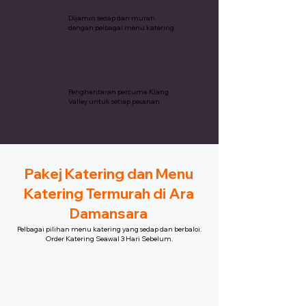
Pakej Katering Termurah
Dijamin sedap dan murah
dengan pelbagai menu katering.
Penghantaran Percuma
Penghantaran percuma Klang
Valley untuk setiap pesanan.
Pakej Katering dan Menu
Katering Termurah di Ara
Damansara
Pelbagai pilihan menu katering yang sedap dan berbaloi.
Order Katering Seawal 3 Hari Sebelum.