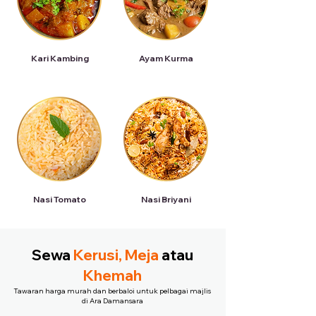
Kari Kambing
Ayam Kurma
Nasi Tomato
Nasi Briyani
Sewa
Kerusi, Meja
atau
Khemah
Tawaran harga murah dan berbaloi untuk pelbagai majlis
di Ara Damansara