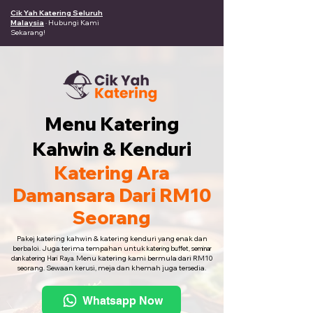
Cik Yah Katering Seluruh
Malaysia
· Hubungi Kami
Sekarang!
Menu Katering
Kahwin & Kenduri
Katering Ara
Damansara Dari RM10
Seorang
Pakej katering kahwin & katering kenduri yang enak dan
berbaloi. Juga terima tempahan untuk
katering buffet, seminar
Menu katering kami bermula dari RM10
dan katering Hari Raya.
seorang. Sewaan kerusi, meja dan khemah juga tersedia.
Whatsapp Now