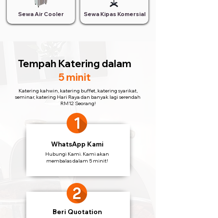
Sewa Air Cooler
Sewa Kipas Komersial
Tempah Katering
dalam
5 minit
Katering kahwin, katering buffet, katering syarikat,
seminar, katering Hari Raya dan banyak lagi serendah
RM12 Seorang!
WhatsApp Kami
Hubungi Kami. Kami akan
membalas dalam 5 minit!
Beri Quotation