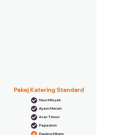
Pakej Katering Standard
Nasi Minyak
Ayam Merah
Acar Timun
Papadom
Daging Hitam