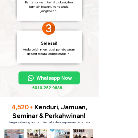
Beritahu kami tarikh, lokasi, dan
jumlah tetamu yang anda
jangkakan.
Selesai!
Anda boleh membuat pembayaran
deposit secara 'online bank-in'.
Whatsapp Now
6010-252 9688
4,520+
Kenduri, Jamuan,
Seminar & Perkahwinan!
Harga katering murah, berbaloi dan kepuasan terjamin.