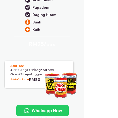
Acar Timun
Papadom
Daging Hitam
Buah
Kuih
RM25/
pax
Add- on:
Air Balang
( 1 Balang/ 50 pax) -
Oren/Sirap/Anggur
RM80
Add-On Price:
Whatsapp Now