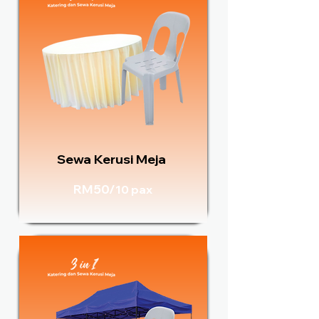
Sewa Kerusi Meja
RM50/
10 pax