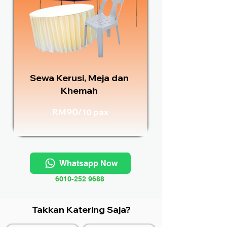
Sewa Kerusi, Meja dan
Khemah
RM90/
10 pax
Whatsapp Now
6010-252 9688
Takkan Katering Saja?