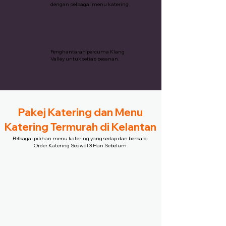
dengan pelbagai menu katering.
Penghantaran Percuma
Penghantaran percuma Klang
Valley untuk setiap pesanan.
Pakej Katering dan Menu
Katering Termurah di Kelantan
Pelbagai pilihan menu katering yang sedap dan berbaloi.
Order Katering Seawal 3 Hari Sebelum.