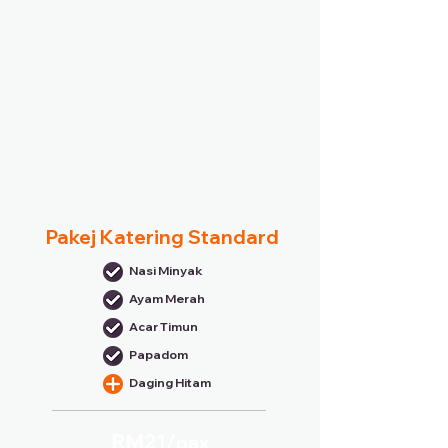
Pakej Katering Standard
Nasi Minyak
Ayam Merah
Acar Timun
Papadom
Daging Hitam
RM21/
pax