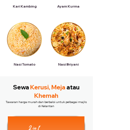
Kari Kambing
Ayam Kurma
Nasi Tomato
Nasi Briyani
Sewa
Kerusi, Meja
atau
Khemah
Tawaran harga murah dan berbaloi untuk pelbagai majlis
di Kelantan