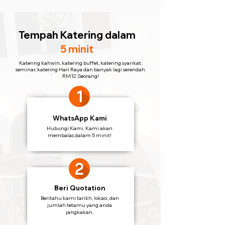
Tempah Katering
dalam
5 minit
Katering kahwin, katering buffet, katering syarikat,
seminar, katering Hari Raya dan banyak lagi serendah
RM12 Seorang!
WhatsApp Kami
Hubungi Kami. Kami akan
membalas dalam 5 minit!
Beri Quotation
Beritahu kami tarikh, lokasi, dan
jumlah tetamu yang anda
jangkakan.