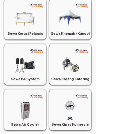
Sewa Kerusi Pelamin
Sewa Khemah /Kanopi
Sewa PA System
Sewa Barang Katering
Sewa Air Cooler
Sewa Kipas Komersial