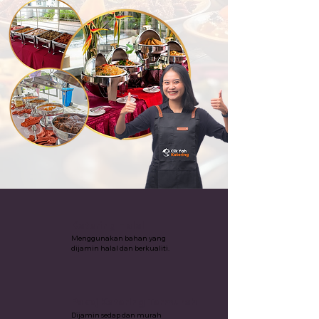
Katering Halal
Menggunakan bahan yang
dijamin halal dan berkualiti.
Pakej Katering Termurah
Dijamin sedap dan murah