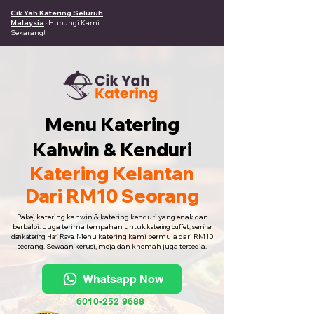
Cik Yah Katering Seluruh
Malaysia
· Hubungi Kami
Sekarang!
Menu Katering
Kahwin & Kenduri
Katering Kelantan
Dari RM10 Seorang
Pakej katering kahwin & katering kenduri yang enak dan
berbaloi. Juga terima tempahan untuk
katering buffet, seminar
Menu katering kami bermula dari RM10
dan katering Hari Raya.
seorang. Sewaan kerusi, meja dan khemah juga tersedia.
Whatsapp Now
6010-252 9688