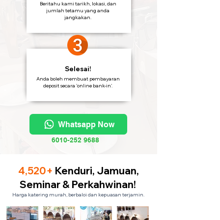
Beritahu kami tarikh, lokasi, dan
jumlah tetamu yang anda
jangkakan.
Selesai!
Anda boleh membuat pembayaran
deposit secara 'online bank-in'.
Whatsapp Now
6010-252 9688
4,520+
Kenduri, Jamuan,
Seminar & Perkahwinan!
Harga katering murah, berbaloi dan kepuasan terjamin.