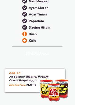
Nasi Minyak
Ayam Merah
Acar Timun
Papadom
Daging Hitam
Buah
Kuih
RM25/
pax
Add- on:
Air Balang
( 1 Balang/ 50 pax) -
Oren/Sirap/Anggur
RM80
Add-On Price: