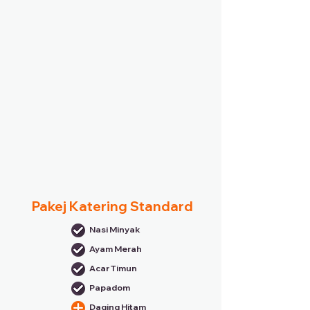
Pakej Katering Standard
Nasi Minyak
Ayam Merah
Acar Timun
Papadom
Daging Hitam