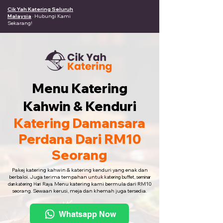
Cik Yah Katering Seluruh
Malaysia
· Hubungi Kami
Sekarang!
Menu Katering
Kahwin & Kenduri
Katering Damansara
Perdana Dari RM10
Seorang
Pakej katering kahwin & katering kenduri yang enak dan
berbaloi. Juga terima tempahan untuk
katering buffet, seminar
Menu katering kami bermula dari RM10
dan katering Hari Raya.
seorang. Sewaan kerusi, meja dan khemah juga tersedia.
Whatsapp Now