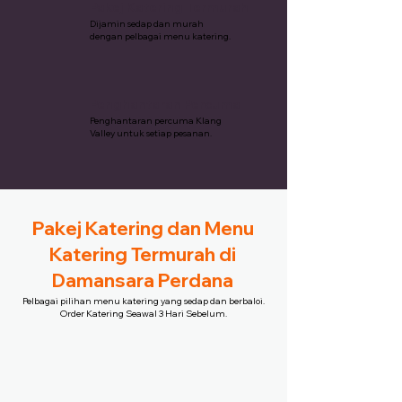
Pakej Katering Termurah
Dijamin sedap dan murah
dengan pelbagai menu katering.
Penghantaran Percuma
Penghantaran percuma Klang
Valley untuk setiap pesanan.
Pakej Katering dan Menu
Katering Termurah di
Damansara Perdana
Pelbagai pilihan menu katering yang sedap dan berbaloi.
Order Katering Seawal 3 Hari Sebelum.