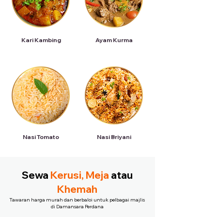
Kari Kambing
Ayam Kurma
Nasi Tomato
Nasi Briyani
Sewa
Kerusi, Meja
atau
Khemah
Tawaran harga murah dan berbaloi untuk pelbagai majlis
di Damansara Perdana