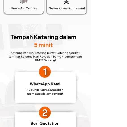
Sewa Air Cooler
Sewa Kipas Komersial
Tempah Katering
dalam
5 minit
Katering kahwin, katering buffet, katering syarikat,
seminar, katering Hari Raya dan banyak lagi serendah
RM12 Seorang!
WhatsApp Kami
Hubungi Kami. Kami akan
membalas dalam 5 minit!
Beri Quotation