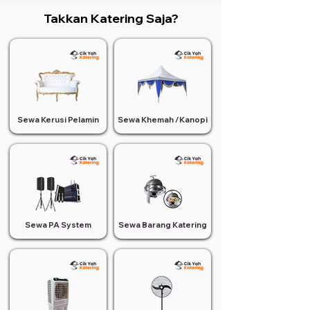
Takkan Katering Saja?
Sewa Kerusi Pelamin
Sewa Khemah /Kanopi
Sewa PA System
Sewa Barang Katering