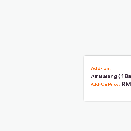
Add- on:
Air Balang
( 1 B
RM
Add-On Price: