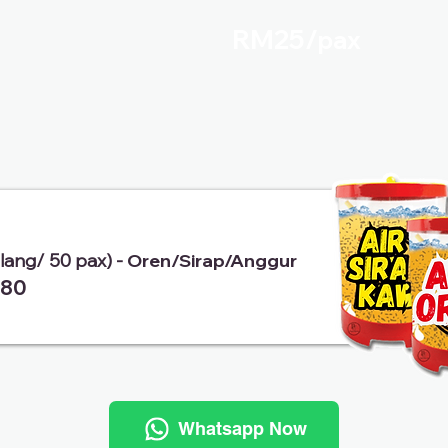
RM25/
pax
alang/ 50 pax) -
Oren/Sirap/Anggur
80
Whatsapp Now