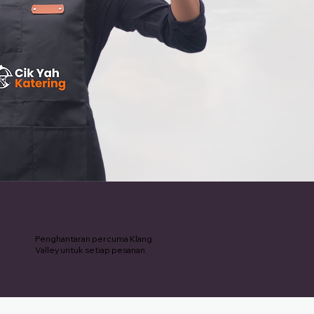
Penghantaran Percuma
Penghantaran percuma Klang
Valley untuk setiap pesanan.