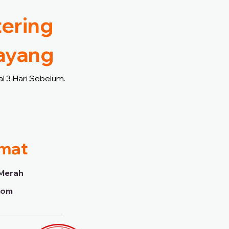
tering
layang
l 3 Hari Sebelum.
imat
Merah
dom