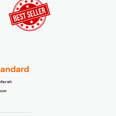
tandard
Merah
dom