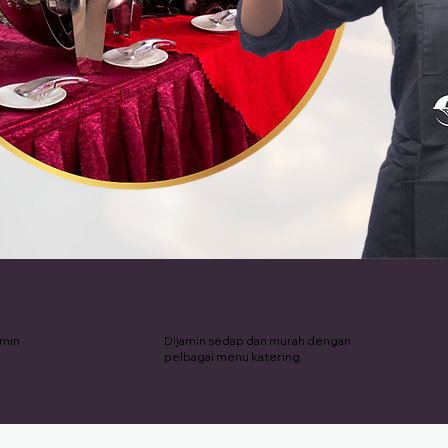
Pakej Katering Termurah
amin
Dijamin sedap dan murah dengan
pelbagai menu katering.