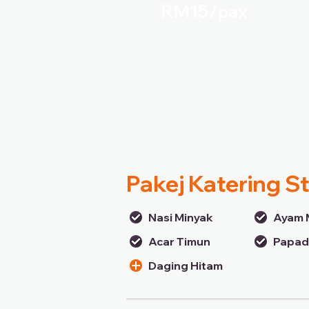
RM15/
pax
Pakej Katering S
Nasi Minyak
Ayam 
Acar Timun
Papa
Daging Hitam