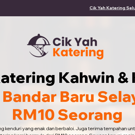
Cik Yah Katering Sel
atering Kahwin & 
 Bandar Baru Sela
RM10 Seorang
ing kenduri yang enak dan berbaloi. Juga terima tempahan un