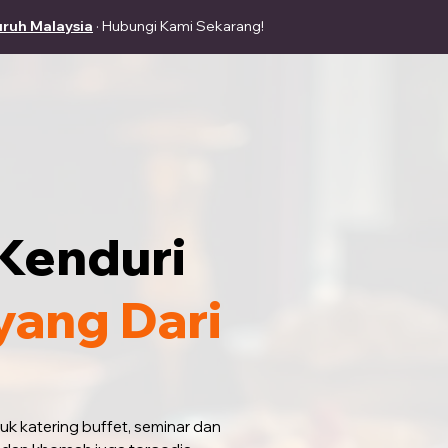
uruh Malaysia
· Hubungi Kami Sekarang!
Kenduri
yang Dari
tuk
katering buffet, seminar dan