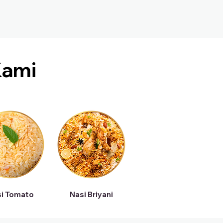
ami
i Tomato
Nasi Briyani