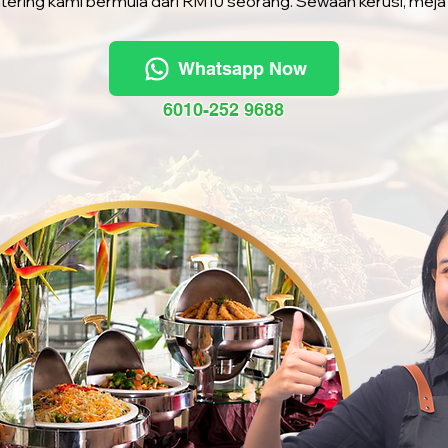
tering kami bermula dari RM10 seorang. Sewaan kerusi, meja
Whatsapp Now
6010-252 9688