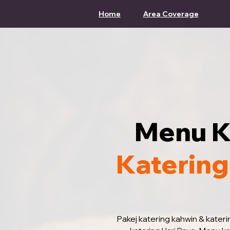
Home
Area Coverage
Menu K
Katering
Pakej katering kahwin & kater