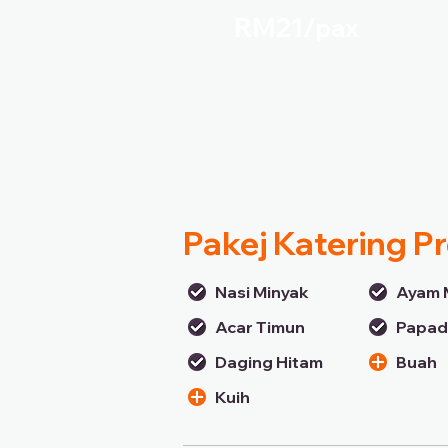
RM21/
pax
Pakej Katering 
Nasi Minyak
Ayam 
Acar Timun
Papa
Daging Hitam
Buah
Kuih