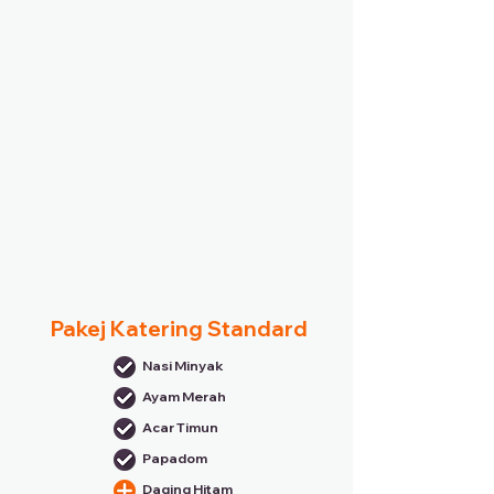
Pakej Katering Standard
Nasi Minyak
Ayam Merah
Acar Timun
Papadom
Daging Hitam