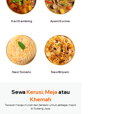
Kari Kambing
Ayam Kurma
Nasi Tomato
Nasi Briyani
Sewa
Kerusi, Meja
atau
Khemah
Tawaran harga murah dan berbaloi untuk pelbagai majlis
di Subang Jaya