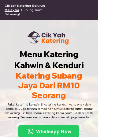
Cik Yah Katering Seluruh
Malaysia
· Hubungi Kami
Sekarang!
Menu Katering
Kahwin & Kenduri
Katering Subang
Jaya Dari RM10
Seorang
Pakej katering kahwin & katering kenduri yang enak dan
berbaloi. Juga terima tempahan untuk
katering buffet, seminar
Menu katering kami bermula dari RM10
dan katering Hari Raya.
seorang. Sewaan kerusi, meja dan khemah juga tersedia.
Whatsapp Now