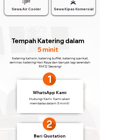
Sewa Air Cooler
Sewa Kipas Komersial
Tempah Katering
dalam
5 minit
Katering kahwin, katering buffet, katering syarikat,
seminar, katering Hari Raya dan banyak lagi serendah
RM12 Seorang!
WhatsApp Kami
Hubungi Kami. Kami akan
membalas dalam 5 minit!
Beri Quotation