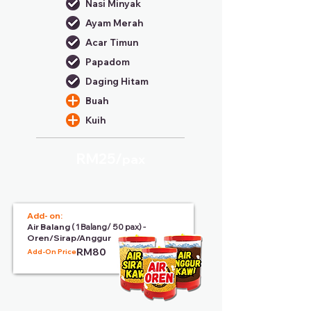
Nasi Minyak
Ayam Merah
Acar Timun
Papadom
Daging Hitam
Buah
Kuih
RM25/
pax
Add- on:
Air Balang
( 1 Balang/ 50 pax) -
Oren/Sirap/Anggur
RM80
Add-On Price: