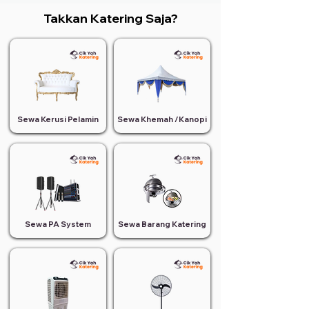
Takkan Katering Saja?
Sewa Kerusi Pelamin
Sewa Khemah /Kanopi
Sewa PA System
Sewa Barang Katering