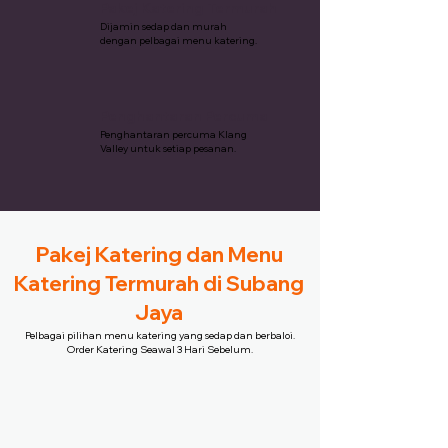
Pakej Katering Termurah
Dijamin sedap dan murah
dengan pelbagai menu katering.
Penghantaran Percuma
Penghantaran percuma Klang
Valley untuk setiap pesanan.
Pakej Katering dan Menu
Katering Termurah di Subang
Jaya
Pelbagai pilihan menu katering yang sedap dan berbaloi.
Order Katering Seawal 3 Hari Sebelum.