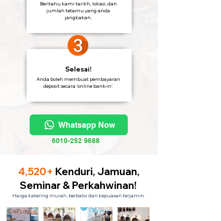
Beritahu kami tarikh, lokasi, dan
jumlah tetamu yang anda
jangkakan.
Selesai!
Anda boleh membuat pembayaran
deposit secara 'online bank-in'.
Whatsapp Now
6010-252 9688
4,520+
Kenduri, Jamuan,
Seminar & Perkahwinan!
Harga katering murah, berbaloi dan kepuasan terjamin.