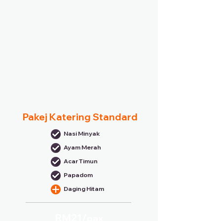
Pakej Katering Standard
Nasi Minyak
Ayam Merah
Acar Timun
Papadom
Daging Hitam
RM21/
pax