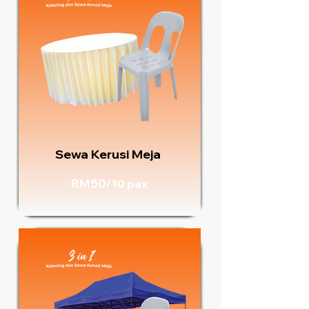
Sewa Kerusi Meja
RM50/
10 pax