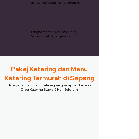
dengan pelbagai menu katering.
Penghantaran Percuma
Penghantaran percuma Klang
Valley untuk setiap pesanan.
Pakej Katering dan Menu
Katering Termurah di Sepang
Pelbagai pilihan menu katering yang sedap dan berbaloi.
Order Katering Seawal 3 Hari Sebelum.