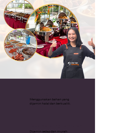
Katering Halal
Menggunakan bahan yang
dijamin halal dan berkualiti.
Pakej Katering Termurah
Dijamin sedap dan murah