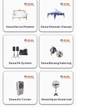
Sewa Kerusi Pelamin
Sewa Khemah /Kanopi
Sewa PA System
Sewa Barang Katering
Sewa Air Cooler
Sewa Kipas Komersial