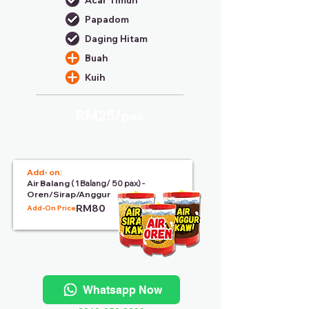
Acar Timun
Papadom
Daging Hitam
Buah
Kuih
RM25/
pax
Add- on:
Air Balang
( 1 Balang/ 50 pax) -
Oren/Sirap/Anggur
RM80
Add-On Price:
Whatsapp Now