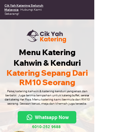
Cik Yah Katering Seluruh
Malaysia
· Hubungi Kami
Sekarang!
Menu Katering
Kahwin & Kenduri
Katering Sepang Dari
RM10 Seorang
Pakej katering kahwin & katering kenduri yang enak dan
berbaloi. Juga terima tempahan untuk
katering buffet, seminar
Menu katering kami bermula dari RM10
dan katering Hari Raya.
seorang. Sewaan kerusi, meja dan khemah juga tersedia.
Whatsapp Now
6010-252 9688