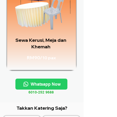
Sewa Kerusi, Meja dan
Khemah
RM90/
10 pax
Whatsapp Now
6010-252 9688
Takkan Katering Saja?