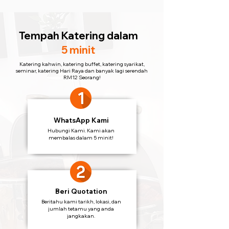
Tempah Katering
dalam
5 minit
Katering kahwin, katering buffet, katering syarikat,
seminar, katering Hari Raya dan banyak lagi serendah
RM12 Seorang!
WhatsApp Kami
Hubungi Kami. Kami akan
membalas dalam 5 minit!
Beri Quotation
Beritahu kami tarikh, lokasi, dan
jumlah tetamu yang anda
jangkakan.