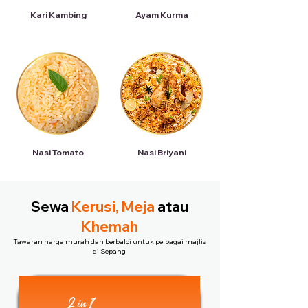
Kari Kambing
Ayam Kurma
Nasi Tomato
Nasi Briyani
Sewa
Kerusi, Meja
atau
Khemah
Tawaran harga murah dan berbaloi untuk pelbagai majlis
di Sepang