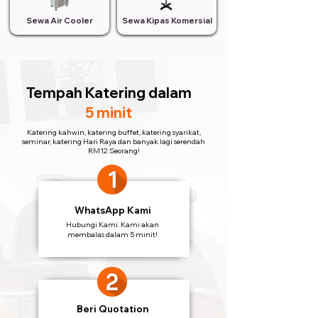
Sewa Air Cooler
Sewa Kipas Komersial
Tempah Katering
dalam
5 minit
Katering kahwin, katering buffet, katering syarikat,
seminar, katering Hari Raya dan banyak lagi serendah
RM12 Seorang!
WhatsApp Kami
Hubungi Kami. Kami akan
membalas dalam 5 minit!
Beri Quotation