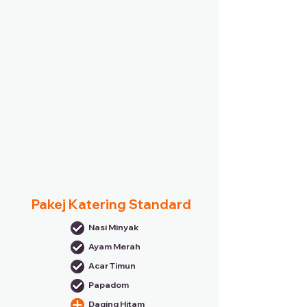
Pakej Katering Standard
Nasi Minyak
Ayam Merah
Acar Timun
Papadom
Daging Hitam