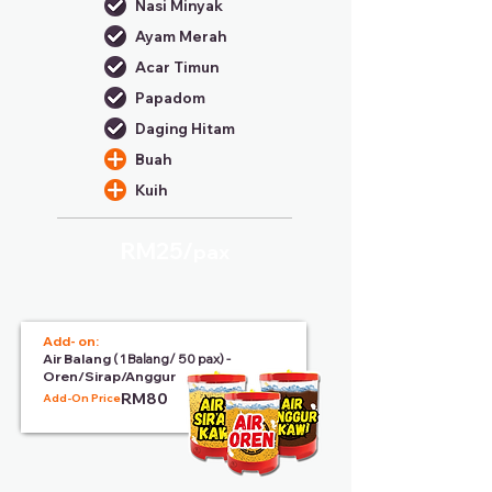
Nasi Minyak
Ayam Merah
Acar Timun
Papadom
Daging Hitam
Buah
Kuih
RM25/
pax
Add- on:
Air Balang
( 1 Balang/ 50 pax) -
Oren/Sirap/Anggur
RM80
Add-On Price: