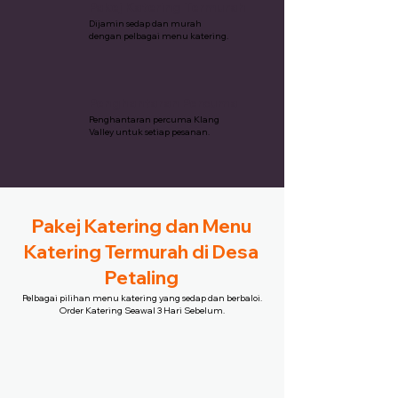
Pakej Katering Termurah
Dijamin sedap dan murah
dengan pelbagai menu katering.
Penghantaran Percuma
Penghantaran percuma Klang
Valley untuk setiap pesanan.
Pakej Katering dan Menu
Katering Termurah di Desa
Petaling
Pelbagai pilihan menu katering yang sedap dan berbaloi.
Order Katering Seawal 3 Hari Sebelum.