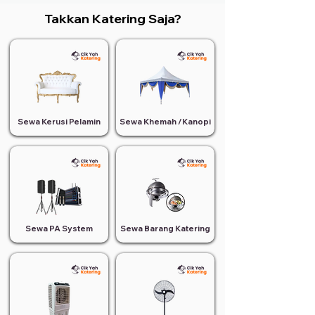
Takkan Katering Saja?
Sewa Kerusi Pelamin
Sewa Khemah /Kanopi
Sewa PA System
Sewa Barang Katering