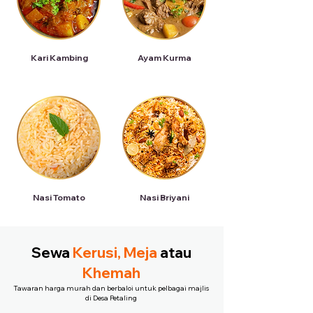
Kari Kambing
Ayam Kurma
Nasi Tomato
Nasi Briyani
Sewa
Kerusi, Meja
atau
Khemah
Tawaran harga murah dan berbaloi untuk pelbagai majlis
di Desa Petaling