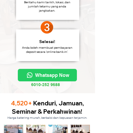
Beritahu kami tarikh, lokasi, dan
jumlah tetamu yang anda
jangkakan.
Selesai!
Anda boleh membuat pembayaran
deposit secara 'online bank-in'.
Whatsapp Now
6010-252 9688
4,520+
Kenduri, Jamuan,
Seminar & Perkahwinan!
Harga katering murah, berbaloi dan kepuasan terjamin.