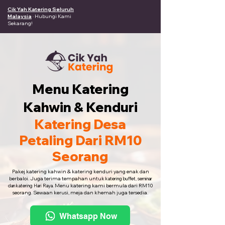
Cik Yah Katering Seluruh
Malaysia
· Hubungi Kami
Sekarang!
Menu Katering
Kahwin & Kenduri
Katering Desa
Petaling Dari RM10
Seorang
Pakej katering kahwin & katering kenduri yang enak dan
berbaloi. Juga terima tempahan untuk
katering buffet, seminar
Menu katering kami bermula dari RM10
dan katering Hari Raya.
seorang. Sewaan kerusi, meja dan khemah juga tersedia.
Whatsapp Now