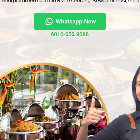
tering kami bermula dari RM10 seorang. Sewaan kerusi, meja
Whatsapp Now
6010-252 9688