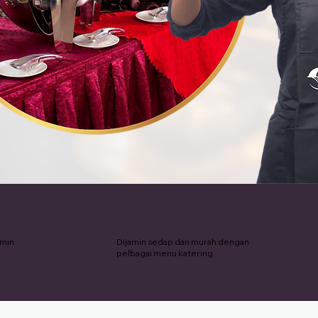
Pakej Katering Termurah
amin
Dijamin sedap dan murah dengan
pelbagai menu katering.