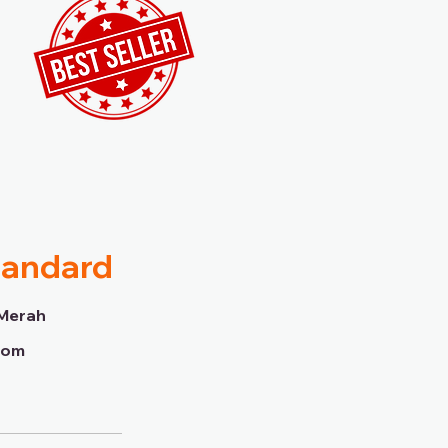
tandard
Merah
dom