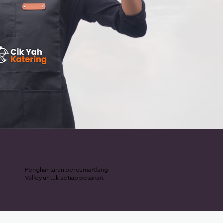
Penghantaran Percuma
Penghantaran percuma Klang
Valley untuk setiap pesanan.