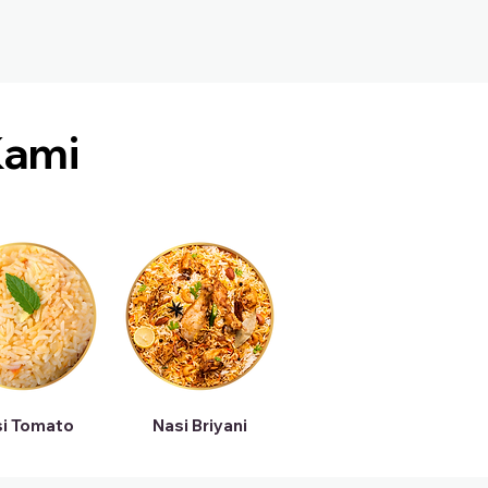
ami
i Tomato
Nasi Briyani