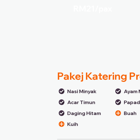
RM21/
pax
Pakej Katering 
Nasi Minyak
Ayam 
Acar Timun
Papa
Daging Hitam
Buah
Kuih