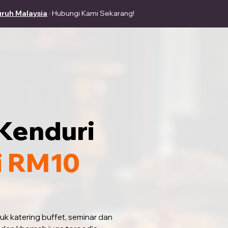
uruh Malaysia
· Hubungi Kami Sekarang!
Kenduri
i RM10
tuk
katering buffet, seminar dan