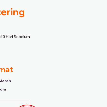
tering
l 3 Hari Sebelum.
imat
Merah
dom