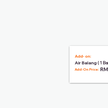
Add- on:
Air Balang
( 1 B
RM
Add-On Price: