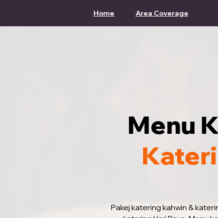
Home
Area Coverage
Menu K
Kater
Pakej katering kahwin & kater