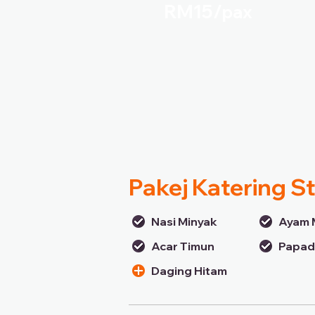
RM15/
pax
Pakej Katering S
Nasi Minyak
Ayam 
Acar Timun
Papa
Daging Hitam