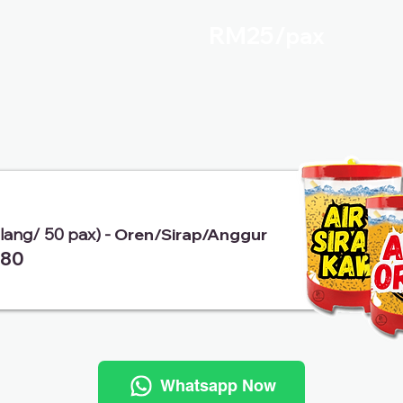
RM25/
pax
alang/ 50 pax) -
Oren/Sirap/Anggur
80
Whatsapp Now