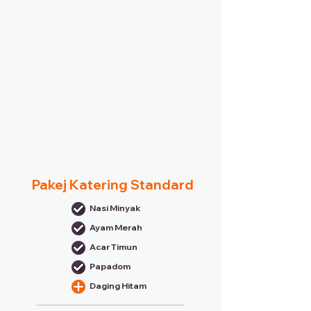
Pakej Katering Standard
Nasi Minyak
Ayam Merah
Acar Timun
Papadom
Daging Hitam