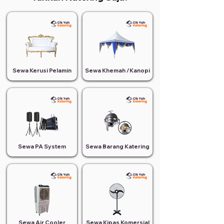
Sewa Kerusi Pelamin
Sewa Khemah /Kanopi
Sewa PA System
Sewa Barang Katering
Sewa Air Cooler
Sewa Kipas Komersial