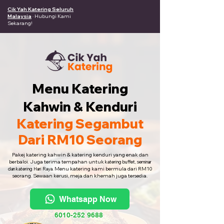
Cik Yah Katering Seluruh
Malaysia
· Hubungi Kami
Sekarang!
Menu Katering
Kahwin & Kenduri
Katering Segambut
Dari RM10 Seorang
Pakej katering kahwin & katering kenduri yang enak dan
berbaloi. Juga terima tempahan untuk
katering buffet, seminar
Menu katering kami bermula dari RM10
dan katering Hari Raya.
seorang. Sewaan kerusi, meja dan khemah juga tersedia.
Whatsapp Now
6010-252 9688