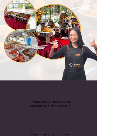
Katering Halal
Menggunakan bahan yang
dijamin halal dan berkualiti.
Pakej Katering Termurah
Dijamin sedap dan murah