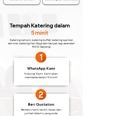
Tempah Katering
dalam
5 minit
Katering kahwin, katering buffet, katering syarikat,
seminar, katering Hari Raya dan banyak lagi serendah
RM12 Seorang!
WhatsApp Kami
Hubungi Kami. Kami akan
membalas dalam 5 minit!
Beri Quotation
Beritahu kami tarikh, lokasi, dan
jumlah tetamu yang anda