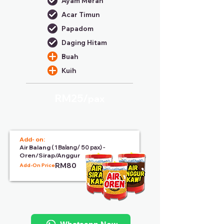
Ayam Merah
Acar Timun
Papadom
Daging Hitam
Buah
Kuih
RM25/
pax
Add- on:
Air Balang
( 1 Balang/ 50 pax) -
Oren/Sirap/Anggur
RM80
Add-On Price: