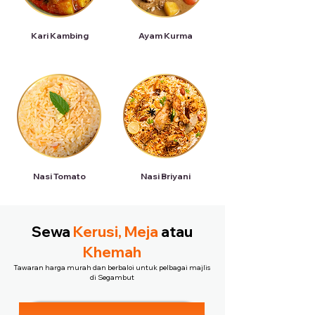
Kari Kambing
Ayam Kurma
Nasi Tomato
Nasi Briyani
Sewa
Kerusi, Meja
atau
Khemah
Tawaran harga murah dan berbaloi untuk pelbagai majlis
di Segambut