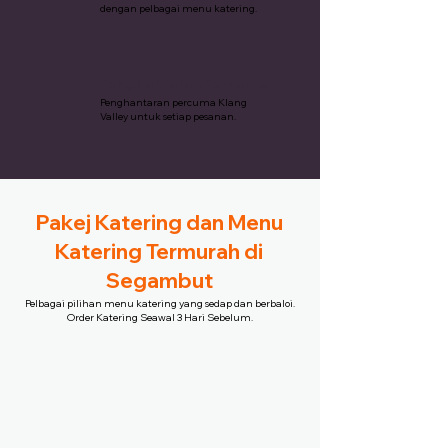
dengan pelbagai menu katering.
Penghantaran Percuma
Penghantaran percuma Klang
Valley untuk setiap pesanan.
Pakej Katering dan Menu
Katering Termurah di
Segambut
Pelbagai pilihan menu katering yang sedap dan berbaloi.
Order Katering Seawal 3 Hari Sebelum.