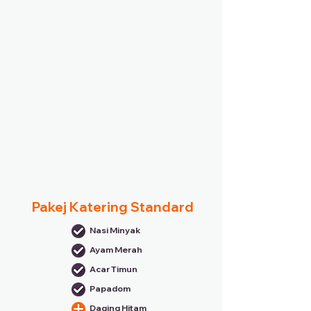
Pakej Katering Standard
Nasi Minyak
Ayam Merah
Acar Timun
Papadom
Daging Hitam