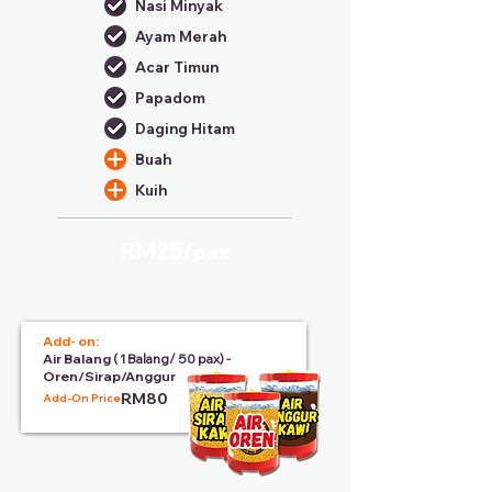
Nasi Minyak
Ayam Merah
Acar Timun
Papadom
Daging Hitam
Buah
Kuih
RM25/
pax
Add- on:
Air Balang
( 1 Balang/ 50 pax) -
Oren/Sirap/Anggur
RM80
Add-On Price: