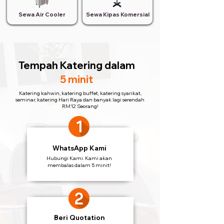
Sewa Air Cooler
Sewa Kipas Komersial
Tempah Katering
dalam
5 minit
Katering kahwin, katering buffet, katering syarikat,
seminar, katering Hari Raya dan banyak lagi serendah
RM12 Seorang!
WhatsApp Kami
Hubungi Kami. Kami akan
membalas dalam 5 minit!
Beri Quotation