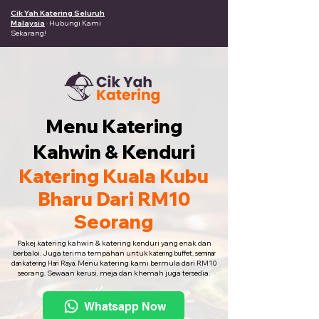
Cik Yah Katering Seluruh
Malaysia
· Hubungi Kami
Sekarang!
Menu Katering
Kahwin & Kenduri
Katering Kuala Kubu
Bharu Dari RM10
Seorang
Pakej katering kahwin & katering kenduri yang enak dan
berbaloi. Juga terima tempahan untuk
katering buffet, seminar
Menu katering kami bermula dari RM10
dan katering Hari Raya.
seorang. Sewaan kerusi, meja dan khemah juga tersedia.
Whatsapp Now