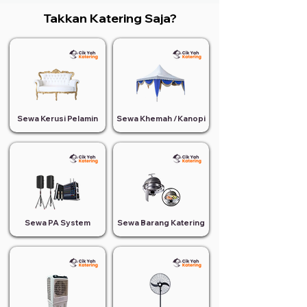
Takkan Katering Saja?
Sewa Kerusi Pelamin
Sewa Khemah /Kanopi
Sewa PA System
Sewa Barang Katering