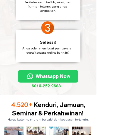
Beritahu kami tarikh, lokasi, dan
jumlah tetamu yang anda
jangkakan.
Selesai!
Anda boleh membuat pembayaran
deposit secara 'online bank-in'.
Whatsapp Now
6010-252 9688
4,520+
Kenduri, Jamuan,
Seminar & Perkahwinan!
Harga katering murah, berbaloi dan kepuasan terjamin.