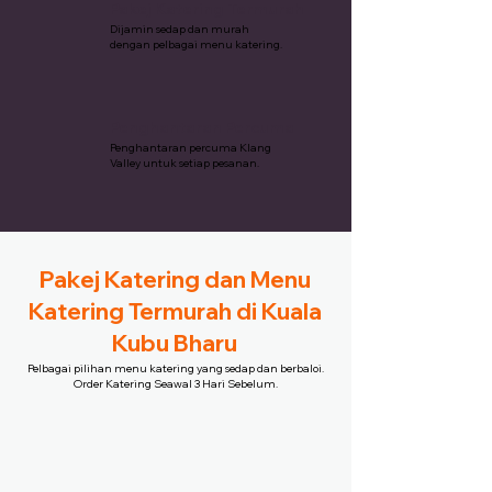
Pakej Katering Termurah
Dijamin sedap dan murah
dengan pelbagai menu katering.
Penghantaran Percuma
Penghantaran percuma Klang
Valley untuk setiap pesanan.
Pakej Katering dan Menu
Katering Termurah di Kuala
Kubu Bharu
Pelbagai pilihan menu katering yang sedap dan berbaloi.
Order Katering Seawal 3 Hari Sebelum.