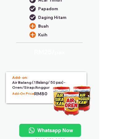
Acar Timun
Papadom
Daging Hitam
Buah
Kuih
RM25/
pax
Add- on:
Air Balang
( 1 Balang/ 50 pax) -
Oren/Sirap/Anggur
RM80
Add-On Price:
Whatsapp Now