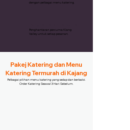
dengan pelbagai menu katering.
Penghantaran Percuma
Penghantaran percuma Klang
Valley untuk setiap pesanan.
Pakej Katering dan Menu
Katering Termurah di Kajang
Pelbagai pilihan menu katering yang sedap dan berbaloi.
Order Katering Seawal 3 Hari Sebelum.