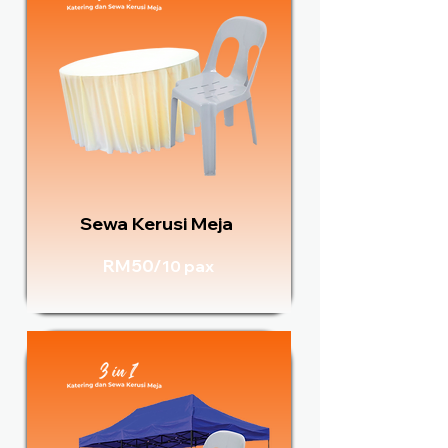
Sewa Kerusi Meja
RM50/
10 pax