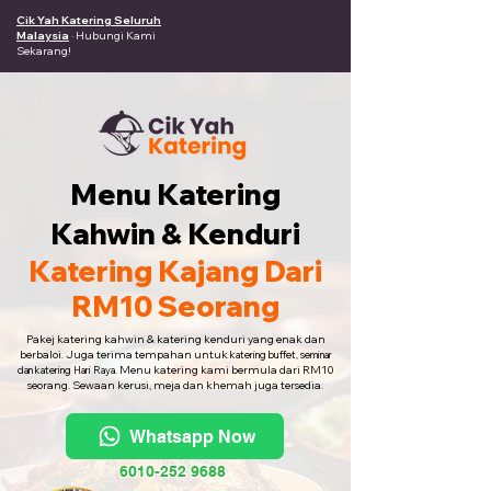
Cik Yah Katering Seluruh
Malaysia
· Hubungi Kami
Sekarang!
Menu Katering
Kahwin & Kenduri
Katering Kajang Dari
RM10 Seorang
Pakej katering kahwin & katering kenduri yang enak dan
berbaloi. Juga terima tempahan untuk
katering buffet, seminar
Menu katering kami bermula dari RM10
dan katering Hari Raya.
seorang. Sewaan kerusi, meja dan khemah juga tersedia.
Whatsapp Now
6010-252 9688