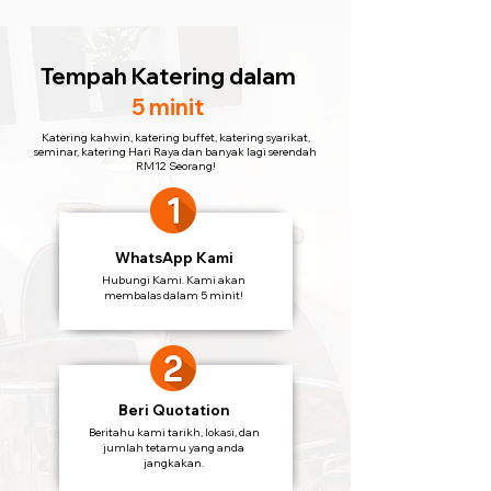
Tempah Katering
dalam
5 minit
Katering kahwin, katering buffet, katering syarikat,
seminar, katering Hari Raya dan banyak lagi serendah
RM12 Seorang!
WhatsApp Kami
Hubungi Kami. Kami akan
membalas dalam 5 minit!
Beri Quotation
Beritahu kami tarikh, lokasi, dan
jumlah tetamu yang anda
jangkakan.