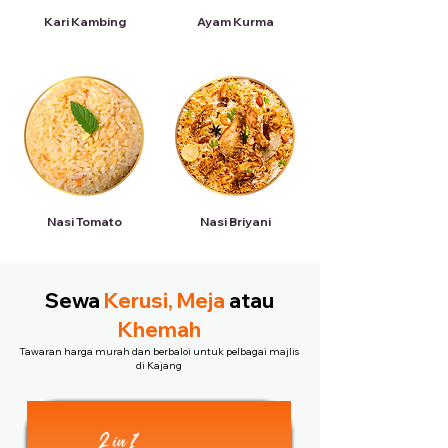
Kari Kambing
Ayam Kurma
Nasi Tomato
Nasi Briyani
Sewa
Kerusi, Meja
atau
Khemah
Tawaran harga murah dan berbaloi untuk pelbagai majlis
di Kajang