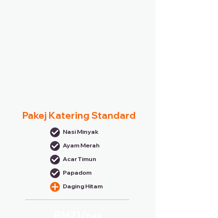
Pakej Katering Standard
Nasi Minyak
Ayam Merah
Acar Timun
Papadom
Daging Hitam
RM21/
pax