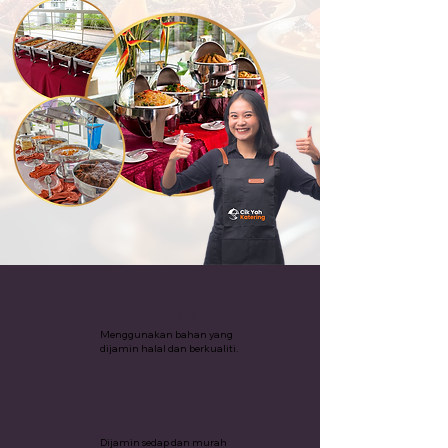
Katering Halal
Menggunakan bahan yang
dijamin halal dan berkualiti.
Pakej Katering Termurah
Dijamin sedap dan murah