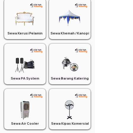
Sewa Kerusi Pelamin
Sewa Khemah /Kanopi
Sewa PA System
Sewa Barang Katering
Sewa Air Cooler
Sewa Kipas Komersial