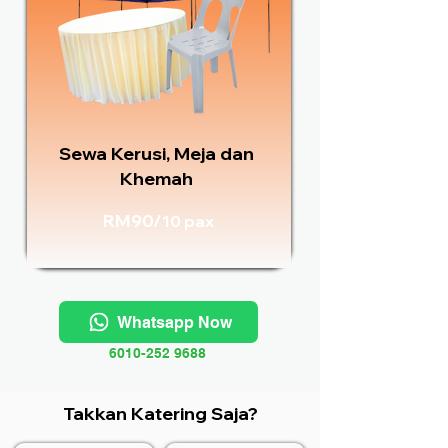
Sewa Kerusi, Meja dan
Khemah
RM90/
10 pax
Whatsapp Now
6010-252 9688
Takkan Katering Saja?