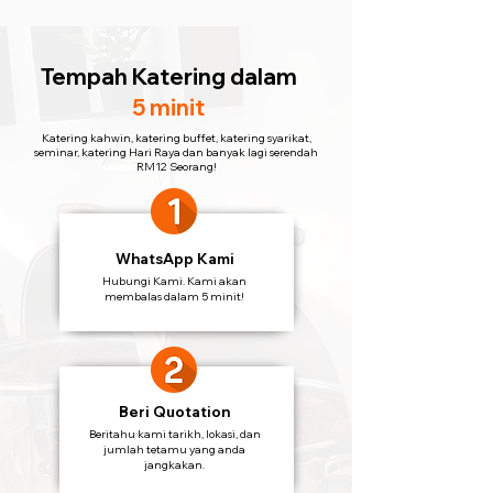
Tempah Katering
dalam
5 minit
Katering kahwin, katering buffet, katering syarikat,
seminar, katering Hari Raya dan banyak lagi serendah
RM12 Seorang!
WhatsApp Kami
Hubungi Kami. Kami akan
membalas dalam 5 minit!
Beri Quotation
Beritahu kami tarikh, lokasi, dan
jumlah tetamu yang anda
jangkakan.