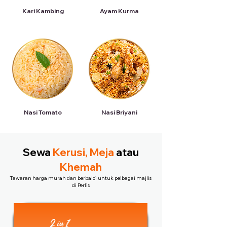
Kari Kambing
Ayam Kurma
Nasi Tomato
Nasi Briyani
Sewa
Kerusi, Meja
atau
Khemah
Tawaran harga murah dan berbaloi untuk pelbagai majlis
di Perlis