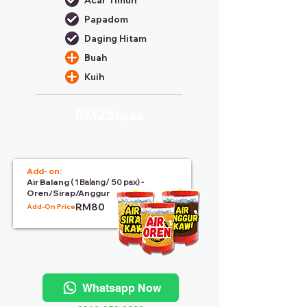
Acar Timun
Papadom
Daging Hitam
Buah
Kuih
RM25/
pax
Add- on:
Air Balang
( 1 Balang/ 50 pax) -
Oren/Sirap/Anggur
RM80
Add-On Price:
Whatsapp Now