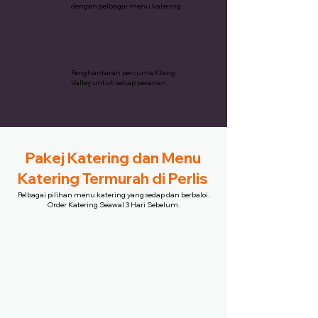
dengan pelbagai menu katering.
Penghantaran Percuma
Penghantaran percuma Klang
Valley untuk setiap pesanan.
Pakej Katering dan Menu
Katering Termurah di Perlis
Pelbagai pilihan menu katering yang sedap dan berbaloi.
Order Katering Seawal 3 Hari Sebelum.