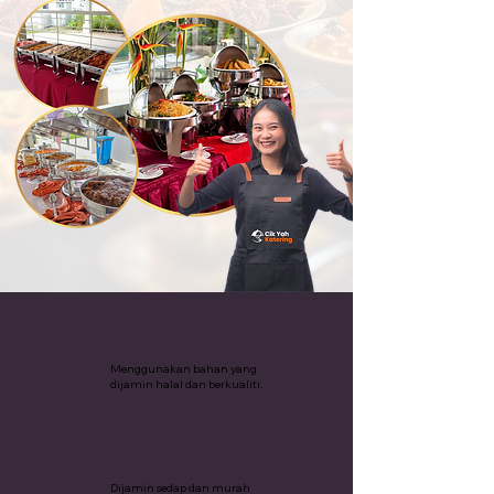
Katering Halal
Menggunakan bahan yang
dijamin halal dan berkualiti.
Pakej Katering Termurah
Dijamin sedap dan murah