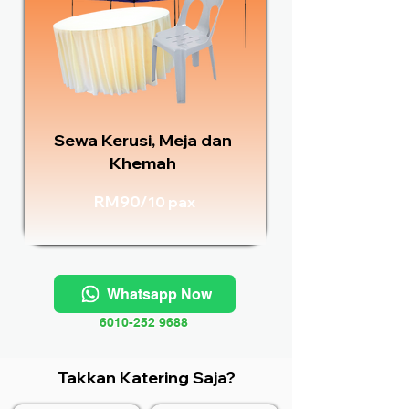
Sewa Kerusi, Meja dan
Khemah
RM90/
10 pax
Whatsapp Now
6010-252 9688
Takkan Katering Saja?