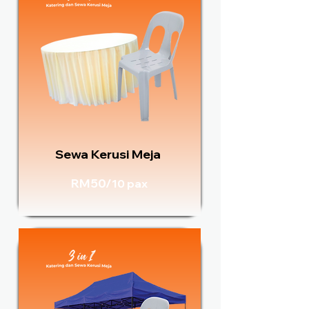
Sewa Kerusi Meja
RM50/
10 pax