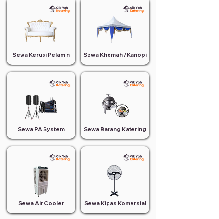
Sewa Kerusi Pelamin
Sewa Khemah /Kanopi
Sewa PA System
Sewa Barang Katering
Sewa Air Cooler
Sewa Kipas Komersial