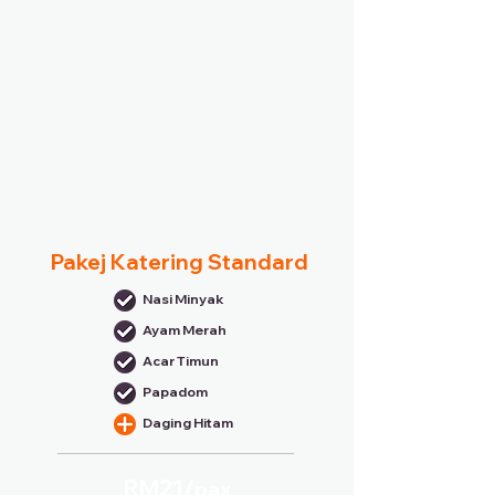
Pakej Katering Standard
Nasi Minyak
Ayam Merah
Acar Timun
Papadom
Daging Hitam
RM21/
pax