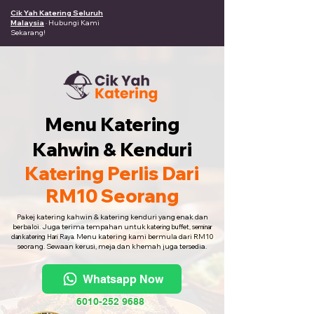
Cik Yah Katering Seluruh
Malaysia
· Hubungi Kami
Sekarang!
Menu Katering
Kahwin & Kenduri
Katering Perlis Dari
RM10 Seorang
Pakej katering kahwin & katering kenduri yang enak dan
berbaloi. Juga terima tempahan untuk
katering buffet, seminar
Menu katering kami bermula dari RM10
dan katering Hari Raya.
seorang. Sewaan kerusi, meja dan khemah juga tersedia.
Whatsapp Now
6010-252 9688