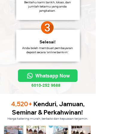
Beritahu kami tarikh, lokasi, dan
jumlah tetamu yang anda
jangkakan.
Selesai!
Anda boleh membuat pembayaran
deposit secara 'online bank-in'.
Whatsapp Now
6010-252 9688
4,520+
Kenduri, Jamuan,
Seminar & Perkahwinan!
Harga katering murah, berbaloi dan kepuasan terjamin.