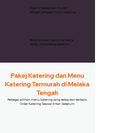
Pakej Katering Termurah
Dijamin sedap dan murah
dengan pelbagai menu katering.
Penghantaran Percuma
Penghantaran percuma Klang
Valley untuk setiap pesanan.
Pakej Katering dan Menu
Katering Termurah di Melaka
Tengah
Pelbagai pilihan menu katering yang sedap dan berbaloi.
Order Katering Seawal 3 Hari Sebelum.