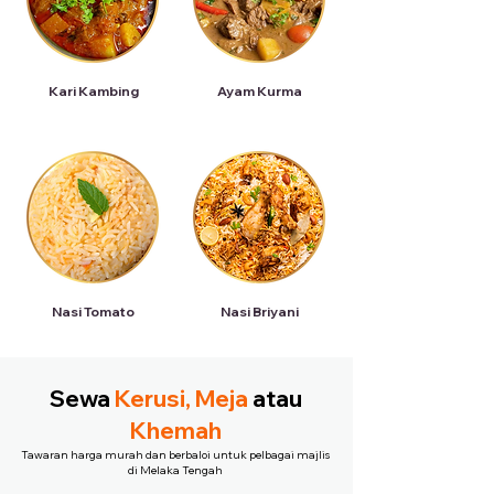
Kari Kambing
Ayam Kurma
Nasi Tomato
Nasi Briyani
Sewa
Kerusi, Meja
atau
Khemah
Tawaran harga murah dan berbaloi untuk pelbagai majlis
di Melaka Tengah