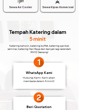
Sewa Air Cooler
Sewa Kipas Komersial
Tempah Katering
dalam
5 minit
Katering kahwin, katering buffet, katering syarikat,
seminar, katering Hari Raya dan banyak lagi serendah
RM12 Seorang!
WhatsApp Kami
Hubungi Kami. Kami akan
membalas dalam 5 minit!
Beri Quotation