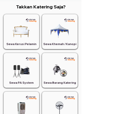
Takkan Katering Saja?
Sewa Kerusi Pelamin
Sewa Khemah /Kanopi
Sewa PA System
Sewa Barang Katering