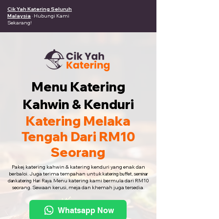
Cik Yah Katering Seluruh
Malaysia
· Hubungi Kami
Sekarang!
Menu Katering
Kahwin & Kenduri
Katering Melaka
Tengah Dari RM10
Seorang
Pakej katering kahwin & katering kenduri yang enak dan
berbaloi. Juga terima tempahan untuk
katering buffet, seminar
Menu katering kami bermula dari RM10
dan katering Hari Raya.
seorang. Sewaan kerusi, meja dan khemah juga tersedia.
Whatsapp Now