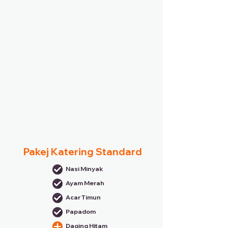
Pakej Katering Standard
Nasi Minyak
Ayam Merah
Acar Timun
Papadom
Daging Hitam