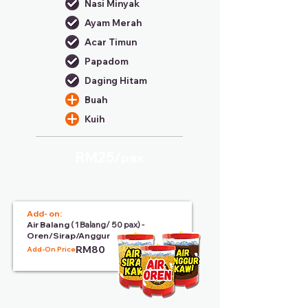
Nasi Minyak
Ayam Merah
Acar Timun
Papadom
Daging Hitam
Buah
Kuih
RM25/
pax
Add- on:
Air Balang
( 1 Balang/ 50 pax) -
Oren/Sirap/Anggur
RM80
Add-On Price: