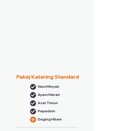
Pakej Katering Standard
Nasi Minyak
Ayam Merah
Acar Timun
Papadom
Daging Hitam