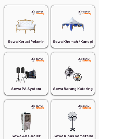
Sewa Kerusi Pelamin
Sewa Khemah /Kanopi
Sewa PA System
Sewa Barang Katering
Sewa Air Cooler
Sewa Kipas Komersial