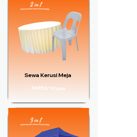
Sewa Kerusi Meja
RM50/
10 pax