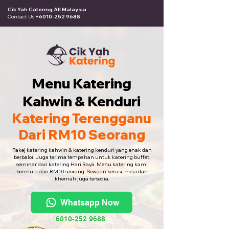
Cik Yah Catering All Malaysia
·
Contact Us
+6010-252 9688
Menu Katering
Kahwin & Kenduri
Katering Terengganu
Dari RM10 Seorang
Pakej katering kahwin & katering kenduri yang enak dan
berbaloi. Juga terima tempahan untuk katering buffet,
seminar dan katering Hari Raya. Menu katering kami
bermula dari RM10 seorang. Sewaan kerusi, meja dan
khemah juga tersedia.
Whatsapp Now
6010-252 9688