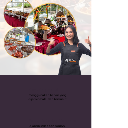
Katering Halal
Menggunakan bahan yang
dijamin halal dan berkualiti.
Pakej Katering Termurah
Dijamin sedap dan murah