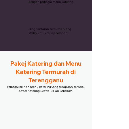
dengan pelbagai menu katering.
Penghantaran Percuma
Penghantaran percuma Klang
Valley untuk setiap pesanan.
Pakej Katering dan Menu
Katering Termurah di
Terengganu
Pelbagai pilihan menu katering yang sedap dan berbaloi.
Order Katering Seawal 3 Hari Sebelum.