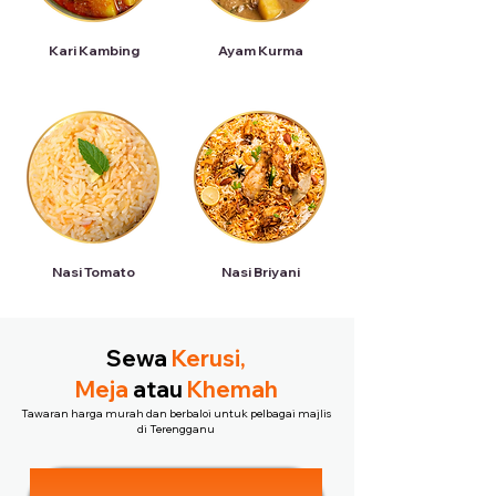
Kari Kambing
Ayam Kurma
Nasi Tomato
Nasi Briyani
Sewa
Kerusi,
Meja
atau
Khemah
Tawaran harga murah dan berbaloi untuk pelbagai majlis
di Terengganu