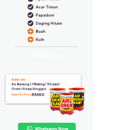
Acar Timun
Papadom
Daging Hitam
Buah
Kuih
RM25/
pax
Add- on:
Air Balang
( 1 Balang/ 50 pax) -
Oren/Sirap/Anggur
RM80
Add-On Price:
Whatsapp Now