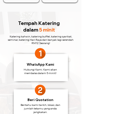
Tempah Katering
dalam
5 minit
Katering kahwin, katering buffet, katering syarikat,
seminar, katering Hari Raya dan banyak lagi serendah
RM12 Seorang!
WhatsApp Kami
Hubungi Kami. Kami akan
membalas dalam 5 minit!
Beri Quotation
Beritahu kami tarikh, lokasi, dan
jumlah tetamu yang anda
jangkakan.