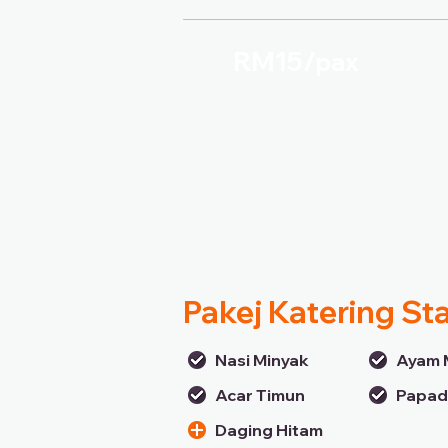
RM15/
pax
Pakej Katering St
Nasi Minyak
Ayam 
Acar Timun
Papa
Daging Hitam