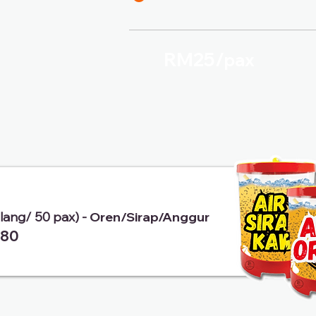
RM25/
pax
alang/ 50 pax) -
Oren/Sirap/Anggur
80