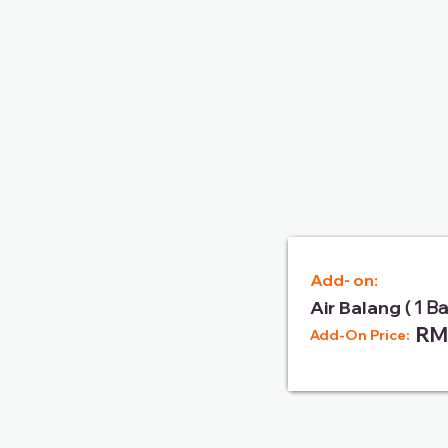
Add- on:
Air Balang
( 1 B
RM
Add-On Price: