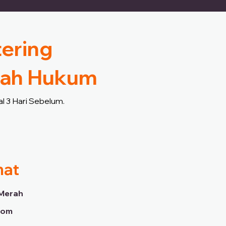
tering
llah Hukum
l 3 Hari Sebelum.
mat
Merah
dom