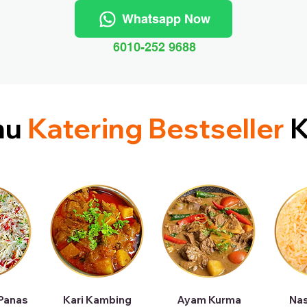
Whatsapp Now
6010-252 9688
nu
Katering Bestseller
K
 Panas
Kari Kambing
Ayam Kurma
Nas