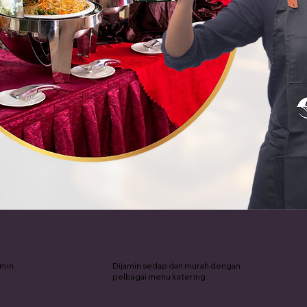
Pakej Katering Termurah
amin
Dijamin sedap dan murah dengan
pelbagai menu katering.