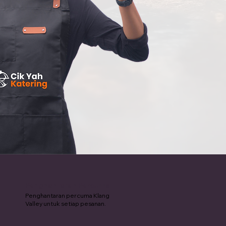
Penghantaran Percuma
Penghantaran percuma Klang
Valley untuk setiap pesanan.