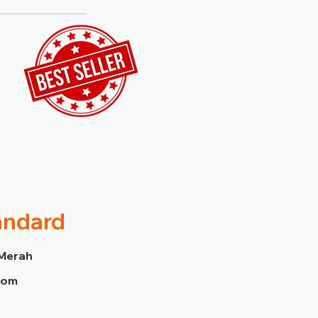
andard
Merah
dom