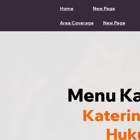
Home
New Page
Area Coverage
New Page
Menu Ka
Kateri
Huk