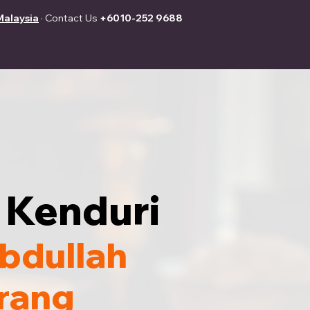
Malaysia
· Contact Us
+6010-252 9688
 Kenduri
bdullah
rang