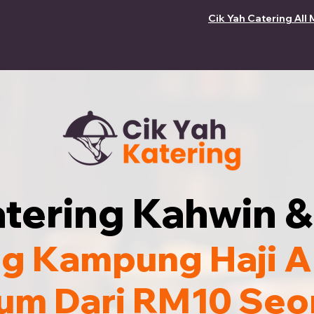
Cik Yah Catering All 
tering Kahwin &
ng Kampung Haji A
um Dari RM10 Seo