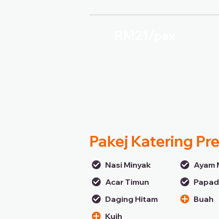
RM21/
pax
Pakej Katering P
Nasi Minyak
Ayam 
Acar Timun
Papa
Daging Hitam
Buah
Kuih