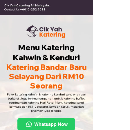
Cik Yah Catering All Malaysia
·
Contact Us
+6010-252 9688
Menu Katering
Kahwin & Kenduri
Katering Bandar Baru
Selayang Dari RM10
Seorang
Pakej katering kahwin & katering kenduri yang enak dan
berbaloi. Juga terima tempahan untuk katering buffet,
seminar dan katering Hari Raya. Menu katering kami
bermula dari RM10 seorang. Sewaan kerusi, meja dan
khemah juga tersedia.
Whatsapp Now