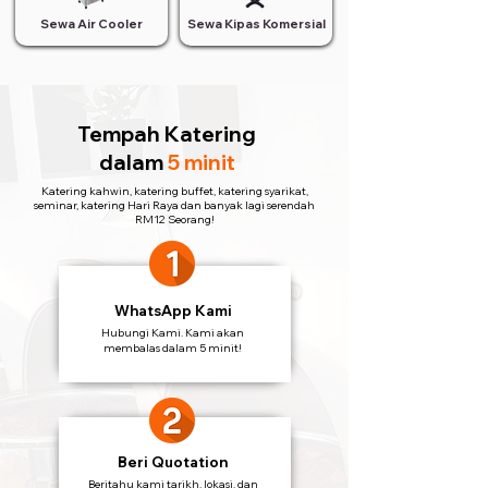
Sewa Air Cooler
Sewa Kipas Komersial
Tempah Katering
dalam
5 minit
Katering kahwin, katering buffet, katering syarikat,
seminar, katering Hari Raya dan banyak lagi serendah
RM12 Seorang!
WhatsApp Kami
Hubungi Kami. Kami akan
membalas dalam 5 minit!
Beri Quotation
Beritahu kami tarikh, lokasi, dan