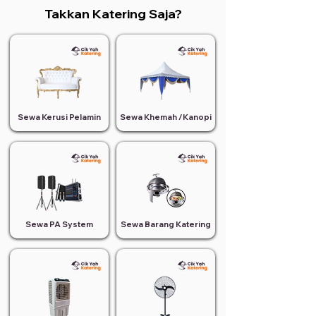
Takkan Katering Saja?
Sewa Kerusi Pelamin
Sewa Khemah /Kanopi
Sewa PA System
Sewa Barang Katering