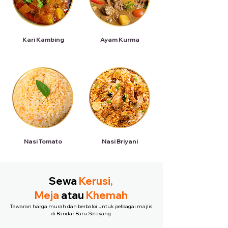
Kari Kambing
Ayam Kurma
Nasi Tomato
Nasi Briyani
Sewa
Kerusi,
Meja
atau
Khemah
Tawaran harga murah dan berbaloi untuk pelbagai majlis
di Bandar Baru Selayang