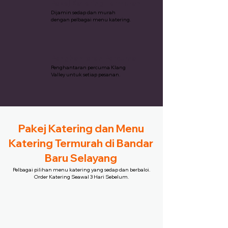
Pakej Katering Termurah
Dijamin sedap dan murah
dengan pelbagai menu katering.
Penghantaran Percuma
Penghantaran percuma Klang
Valley untuk setiap pesanan.
Pakej Katering dan Menu
Katering Termurah di Bandar
Baru Selayang
Pelbagai pilihan menu katering yang sedap dan berbaloi.
Order Katering Seawal 3 Hari Sebelum.