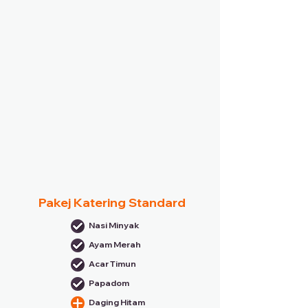
Pakej Katering Standard
Nasi Minyak
Ayam Merah
Acar Timun
Papadom
Daging Hitam