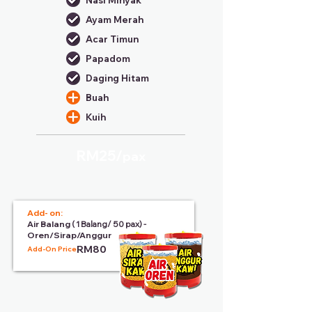
Nasi Minyak
Ayam Merah
Acar Timun
Papadom
Daging Hitam
Buah
Kuih
RM25/
pax
Add- on:
Air Balang
( 1 Balang/ 50 pax) -
Oren/Sirap/Anggur
RM80
Add-On Price: