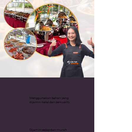
Katering Halal
Menggunakan bahan yang
dijamin halal dan berkualiti.
Pakej Katering Termurah
Dijamin sedap dan murah