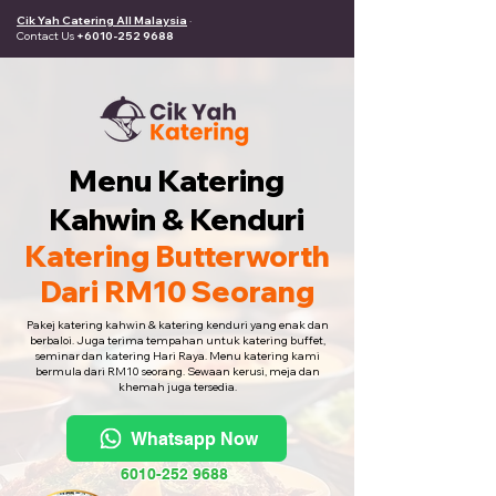
Cik Yah Catering All Malaysia
·
Contact Us
+6010-252 9688
Menu Katering
Kahwin & Kenduri
Katering Butterworth
Dari RM10 Seorang
Pakej katering kahwin & katering kenduri yang enak dan
berbaloi. Juga terima tempahan untuk katering buffet,
seminar dan katering Hari Raya. Menu katering kami
bermula dari RM10 seorang. Sewaan kerusi, meja dan
khemah juga tersedia.
Whatsapp Now
6010-252 9688