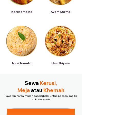
Kari Kambing
Ayam Kurma
Nasi Tomato
Nasi Briyani
Sewa
Kerusi,
Meja
atau
Khemah
Tawaran harga murah dan berbaloi untuk pelbagai majlis
di Butterworth