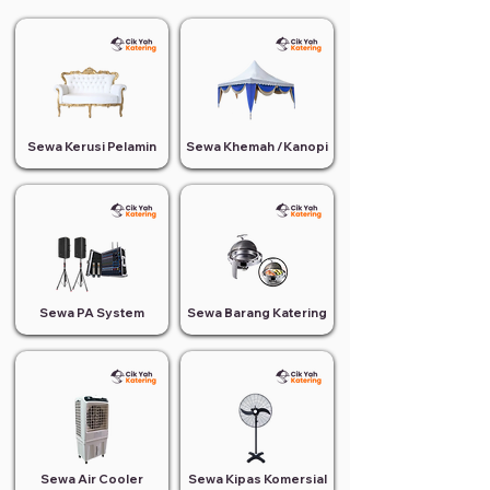
Sewa Kerusi Pelamin
Sewa Khemah /Kanopi
Sewa PA System
Sewa Barang Katering
Sewa Air Cooler
Sewa Kipas Komersial