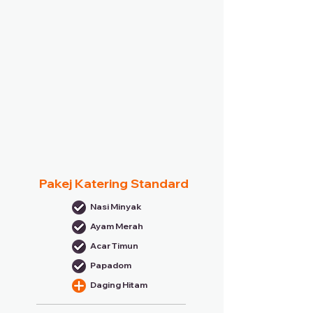
Pakej Katering Standard
Nasi Minyak
Ayam Merah
Acar Timun
Papadom
Daging Hitam