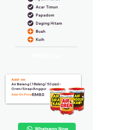
Acar Timun
Papadom
Daging Hitam
Buah
Kuih
RM25/
pax
Add- on:
Air Balang
( 1 Balang/ 50 pax) -
Oren/Sirap/Anggur
RM80
Add-On Price:
Whatsapp Now