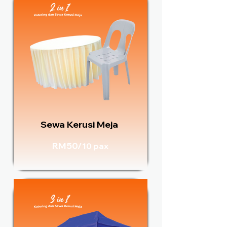
Sewa Kerusi Meja
RM50/
10 pax