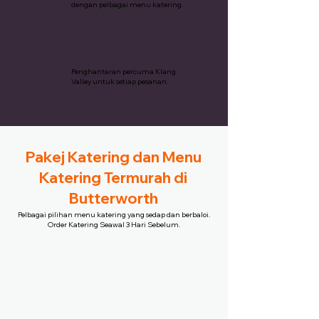
dengan pelbagai menu katering.
Penghantaran Percuma
Penghantaran percuma Klang
Valley untuk setiap pesanan.
Pakej Katering dan Menu
Katering Termurah di
Butterworth
Pelbagai pilihan menu katering yang sedap dan berbaloi.
Order Katering Seawal 3 Hari Sebelum.