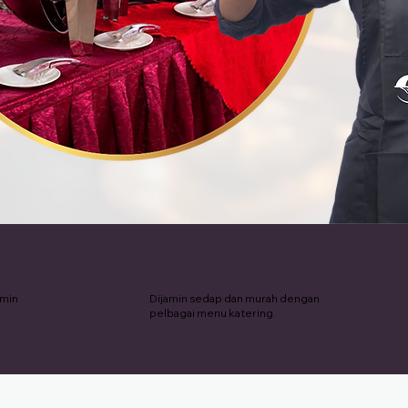
Pakej Katering Termurah
amin
Dijamin sedap dan murah dengan
pelbagai menu katering.