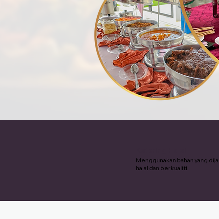
Katering Halal
Menggunakan bahan yang dij
halal dan berkualiti.