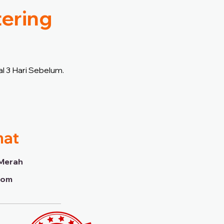
tering
l 3 Hari Sebelum.
mat
Merah
dom