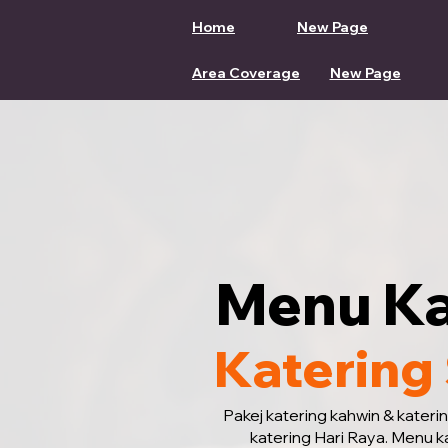
Home
New Page
Area Coverage
New Page
Menu Ka
Katering
Pakej katering kahwin & kateri
katering Hari Raya. Menu k