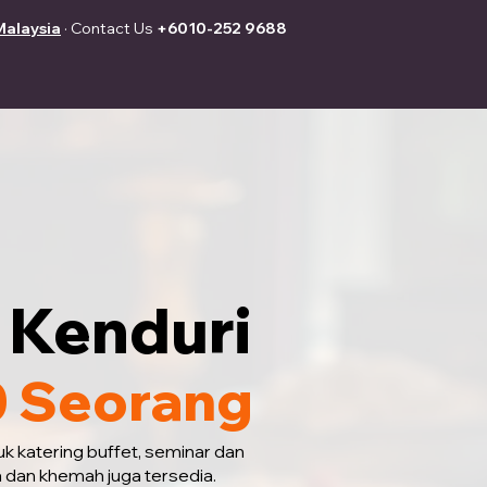
Malaysia
· Contact Us
+6010-252 9688
 Kenduri
0 Seorang
uk katering buffet, seminar dan
a dan khemah juga tersedia.