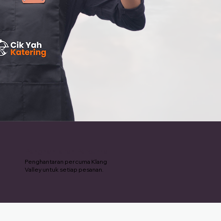
Penghantaran Percuma
Penghantaran percuma Klang
Valley untuk setiap pesanan.