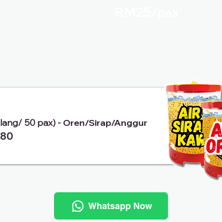
RM25/
pax
alang/ 50 pax) -
Oren/Sirap/Anggur
80
Whatsapp Now