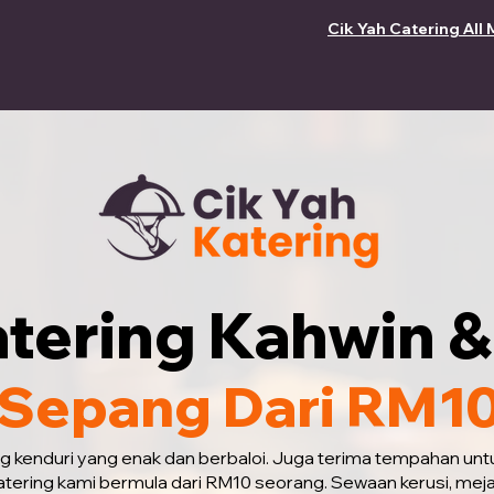
Cik Yah Catering All 
tering Kahwin &
 Sepang Dari RM1
ng kenduri yang enak dan berbaloi. Juga terima tempahan unt
atering kami bermula dari RM10 seorang. Sewaan kerusi, mej