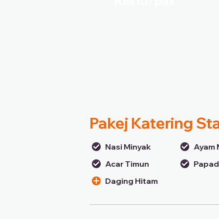
RM15/
pax
Pakej Katering St
Nasi Minyak
Ayam 
Acar Timun
Papa
Daging Hitam