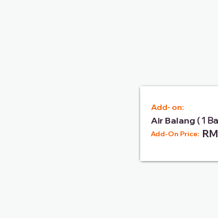
Add- on:
Air Balang
( 1 B
RM
Add-On Price: