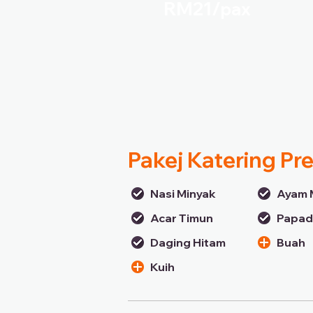
RM21/
pax
Pakej Katering P
Nasi Minyak
Ayam 
Acar Timun
Papa
Daging Hitam
Buah
Kuih