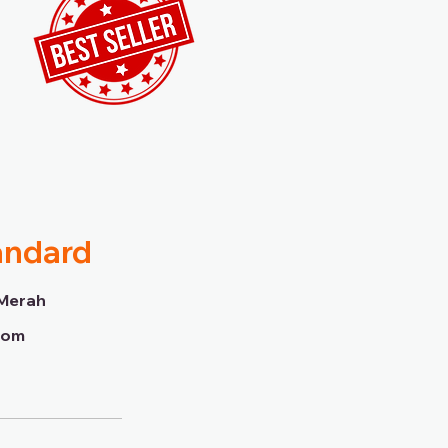
andard
Merah
dom