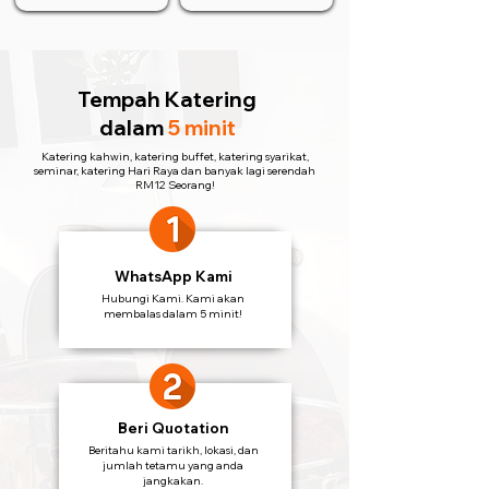
Tempah Katering
dalam
5 minit
Katering kahwin, katering buffet, katering syarikat,
seminar, katering Hari Raya dan banyak lagi serendah
RM12 Seorang!
WhatsApp Kami
Hubungi Kami. Kami akan
membalas dalam 5 minit!
Beri Quotation
Beritahu kami tarikh, lokasi, dan
jumlah tetamu yang anda
jangkakan.