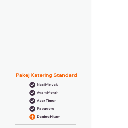
Pakej Katering Standard
Nasi Minyak
Ayam Merah
Acar Timun
Papadom
Daging Hitam