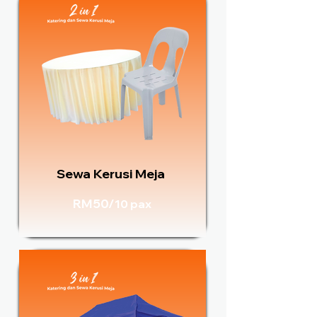
Sewa Kerusi Meja
RM50/
10 pax