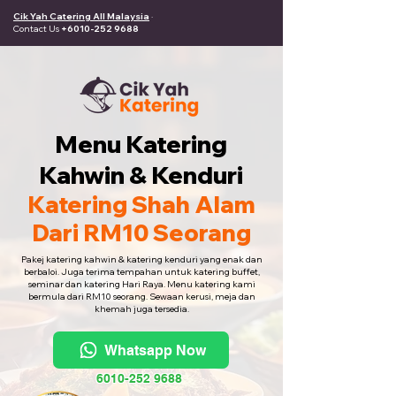
Cik Yah Catering All Malaysia
·
Contact Us
+6010-252 9688
Menu Katering
Kahwin & Kenduri
Katering Shah Alam
Dari RM10 Seorang
Pakej katering kahwin & katering kenduri yang enak dan
berbaloi. Juga terima tempahan untuk katering buffet,
seminar dan katering Hari Raya. Menu katering kami
bermula dari RM10 seorang. Sewaan kerusi, meja dan
khemah juga tersedia.
Whatsapp Now
6010-252 9688