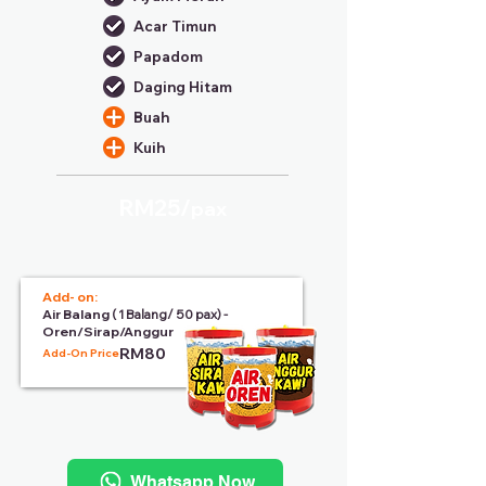
Acar Timun
Papadom
Daging Hitam
Buah
Kuih
RM25/
pax
Add- on:
Air Balang
( 1 Balang/ 50 pax) -
Oren/Sirap/Anggur
RM80
Add-On Price:
Whatsapp Now