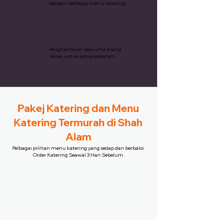
dengan pelbagai menu katering.
Penghantaran Percuma
Penghantaran percuma Klang
Valley untuk setiap pesanan.
Pakej Katering dan Menu
Katering Termurah di Shah
Alam
Pelbagai pilihan menu katering yang sedap dan berbaloi.
Order Katering Seawal 3 Hari Sebelum.