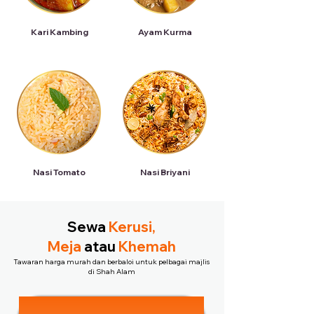
Kari Kambing
Ayam Kurma
Nasi Tomato
Nasi Briyani
Sewa
Kerusi,
Meja
atau
Khemah
Tawaran harga murah dan berbaloi untuk pelbagai majlis
di Shah Alam