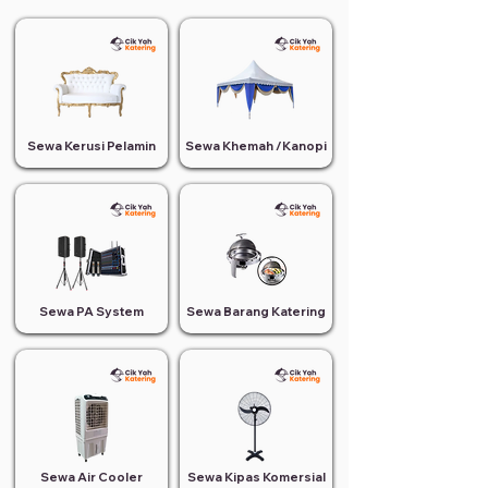
Sewa Kerusi Pelamin
Sewa Khemah /Kanopi
Sewa PA System
Sewa Barang Katering
Sewa Air Cooler
Sewa Kipas Komersial