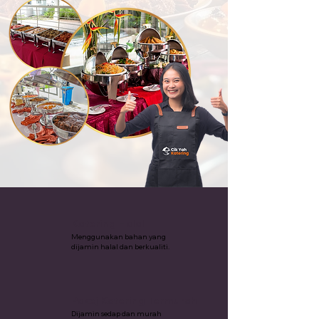
Katering Halal
Menggunakan bahan yang
dijamin halal dan berkualiti.
Pakej Katering Termurah
Dijamin sedap dan murah