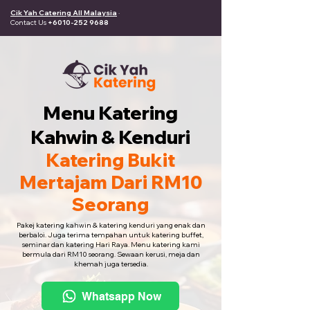
Cik Yah Catering All Malaysia
·
Contact Us
+6010-252 9688
Menu Katering
Kahwin & Kenduri
Katering Bukit
Mertajam Dari RM10
Seorang
Pakej katering kahwin & katering kenduri yang enak dan
berbaloi. Juga terima tempahan untuk katering buffet,
seminar dan katering Hari Raya. Menu katering kami
bermula dari RM10 seorang. Sewaan kerusi, meja dan
khemah juga tersedia.
Whatsapp Now