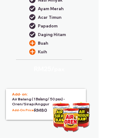
Nasi Minyak
Ayam Merah
Acar Timun
Papadom
Daging Hitam
Buah
Kuih
RM25/
pax
Add- on:
Air Balang
( 1 Balang/ 50 pax) -
Oren/Sirap/Anggur
RM80
Add-On Price: