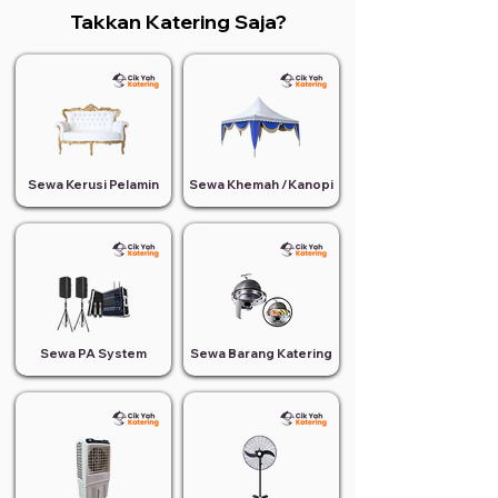
Takkan Katering Saja?
Sewa Kerusi Pelamin
Sewa Khemah /Kanopi
Sewa PA System
Sewa Barang Katering