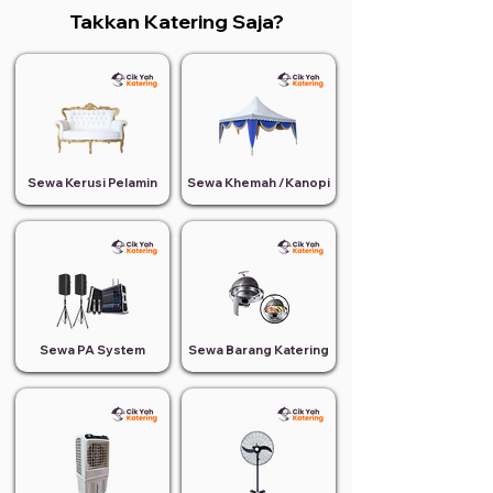
Takkan Katering Saja?
Sewa Kerusi Pelamin
Sewa Khemah /Kanopi
Sewa PA System
Sewa Barang Katering