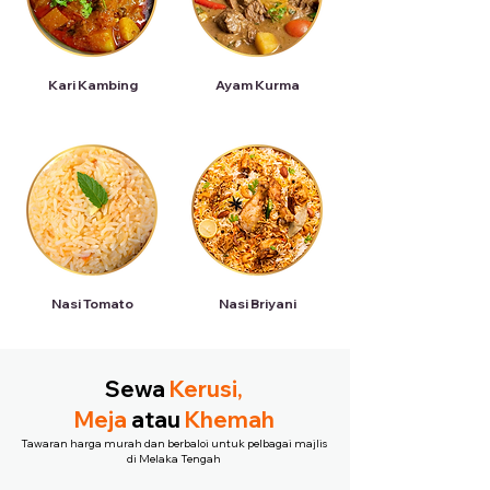
Kari Kambing
Ayam Kurma
Nasi Tomato
Nasi Briyani
Sewa
Kerusi,
Meja
atau
Khemah
Tawaran harga murah dan berbaloi untuk pelbagai majlis
di Melaka Tengah