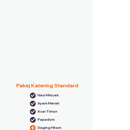
Pakej Katering Standard
Nasi Minyak
Ayam Merah
Acar Timun
Papadom
Daging Hitam