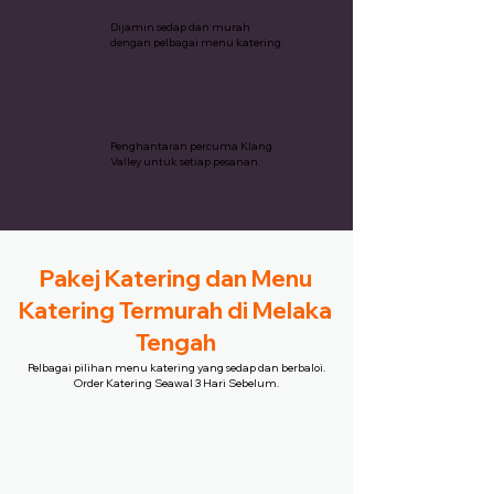
Pakej Katering Termurah
Dijamin sedap dan murah
dengan pelbagai menu katering.
Penghantaran Percuma
Penghantaran percuma Klang
Valley untuk setiap pesanan.
Pakej Katering dan Menu
Katering Termurah di Melaka
Tengah
Pelbagai pilihan menu katering yang sedap dan berbaloi.
Order Katering Seawal 3 Hari Sebelum.