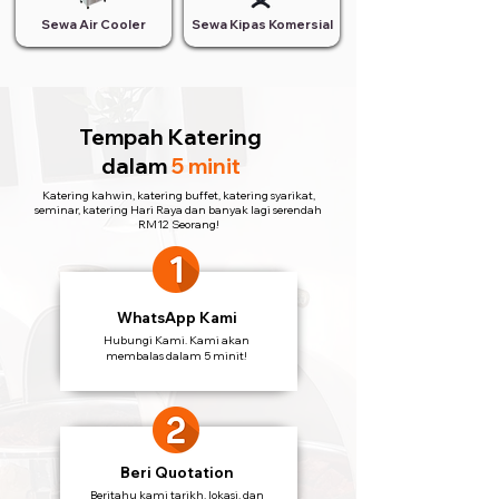
Sewa Air Cooler
Sewa Kipas Komersial
Tempah Katering
dalam
5 minit
Katering kahwin, katering buffet, katering syarikat,
seminar, katering Hari Raya dan banyak lagi serendah
RM12 Seorang!
WhatsApp Kami
Hubungi Kami. Kami akan
membalas dalam 5 minit!
Beri Quotation
Beritahu kami tarikh, lokasi, dan