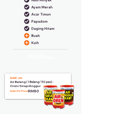
Nasi Minyak
Ayam Merah
Acar Timun
Papadom
Daging Hitam
Buah
Kuih
RM25/
pax
Add- on:
Air Balang
( 1 Balang/ 50 pax) -
Oren/Sirap/Anggur
RM80
Add-On Price: