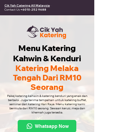
Cik Yah Catering All Malaysia
·
Contact Us
+6010-252 9688
Menu Katering
Kahwin & Kenduri
Katering Melaka
Tengah Dari RM10
Seorang
Pakej katering kahwin & katering kenduri yang enak dan
berbaloi. Juga terima tempahan untuk katering buffet,
seminar dan katering Hari Raya. Menu katering kami
bermula dari RM10 seorang. Sewaan kerusi, meja dan
khemah juga tersedia.
Whatsapp Now