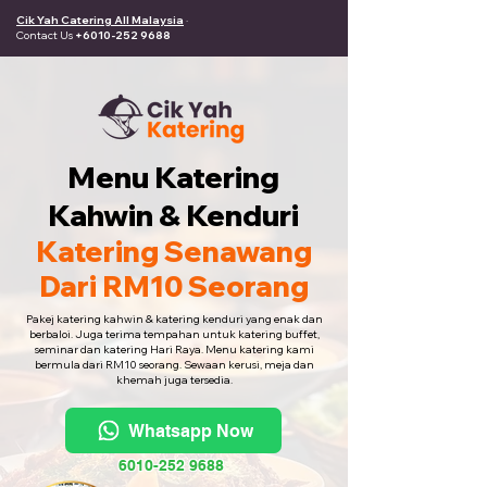
Cik Yah Catering All Malaysia
·
Contact Us
+6010-252 9688
Menu Katering
Kahwin & Kenduri
Katering Senawang
Dari RM10 Seorang
Pakej katering kahwin & katering kenduri yang enak dan
berbaloi. Juga terima tempahan untuk katering buffet,
seminar dan katering Hari Raya. Menu katering kami
bermula dari RM10 seorang. Sewaan kerusi, meja dan
khemah juga tersedia.
Whatsapp Now
6010-252 9688