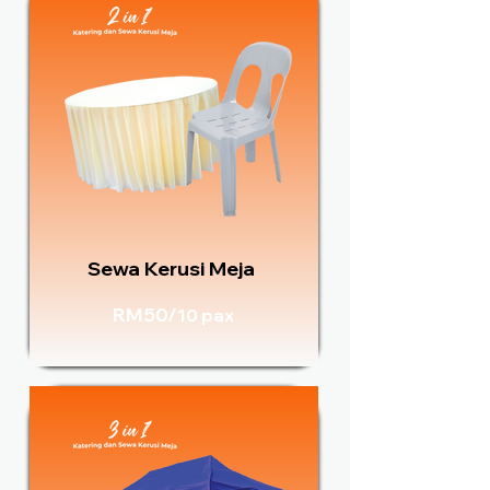
Sewa Kerusi Meja
RM50/
10 pax