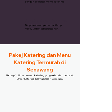
dengan pelbagai menu katering.
Penghantaran Percuma
Penghantaran percuma Klang
Valley untuk setiap pesanan.
Pakej Katering dan Menu
Katering Termurah di
Senawang
Pelbagai pilihan menu katering yang sedap dan berbaloi.
Order Katering Seawal 3 Hari Sebelum.