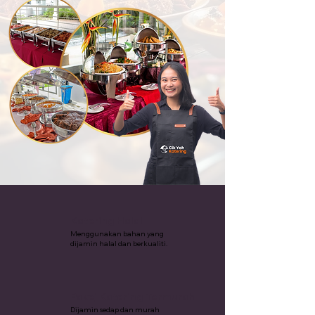
Katering Halal
Menggunakan bahan yang
dijamin halal dan berkualiti.
Pakej Katering Termurah
Dijamin sedap dan murah