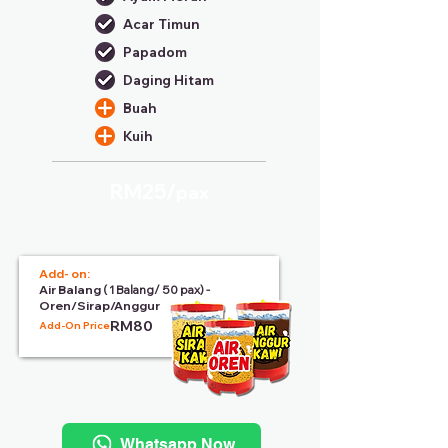
Acar Timun
Papadom
Daging Hitam
Buah
Kuih
RM25/
pax
Add- on:
Air Balang
( 1 Balang/ 50 pax) -
Oren/Sirap/Anggur
RM80
Add-On Price:
Whatsapp Now