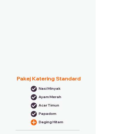
Pakej Katering Standard
Nasi Minyak
Ayam Merah
Acar Timun
Papadom
Daging Hitam