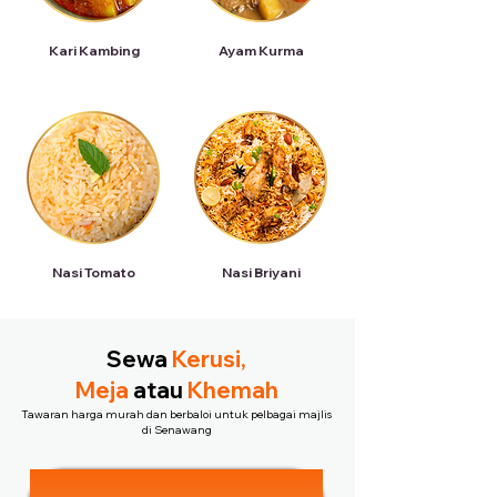
Kari Kambing
Ayam Kurma
Nasi Tomato
Nasi Briyani
Sewa
Kerusi,
Meja
atau
Khemah
Tawaran harga murah dan berbaloi untuk pelbagai majlis
di Senawang