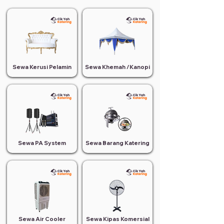
Sewa Kerusi Pelamin
Sewa Khemah /Kanopi
Sewa PA System
Sewa Barang Katering
Sewa Air Cooler
Sewa Kipas Komersial