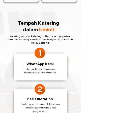
Tempah Katering
dalam
5 minit
Katering kahwin, katering buffet, katering syarikat,
seminar, katering Hari Raya dan banyak lagi serendah
RM12 Seorang!
WhatsApp Kami
Hubungi Kami. Kami akan
membalas dalam 5 minit!
Beri Quotation
Beritahu kami tarikh, lokasi, dan
jumlah tetamu yang anda
jangkakan.