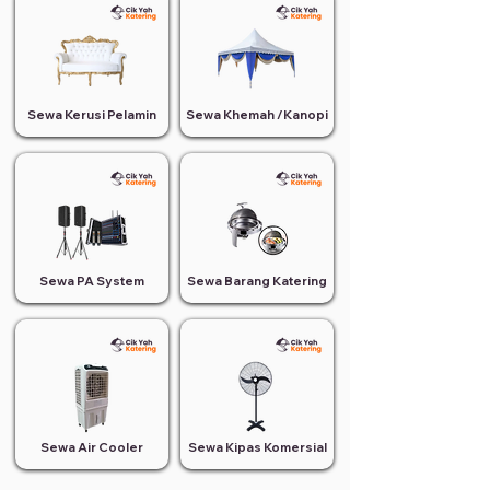
Sewa Kerusi Pelamin
Sewa Khemah /Kanopi
Sewa PA System
Sewa Barang Katering
Sewa Air Cooler
Sewa Kipas Komersial