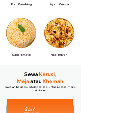
Kari Kambing
Ayam Kurma
Nasi Tomato
Nasi Briyani
Sewa
Kerusi,
Meja
atau
Khemah
Tawaran harga murah dan berbaloi untuk pelbagai majlis
di Jasin