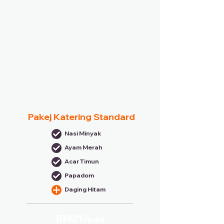
Pakej Katering Standard
Nasi Minyak
Ayam Merah
Acar Timun
Papadom
Daging Hitam
RM21/
pax