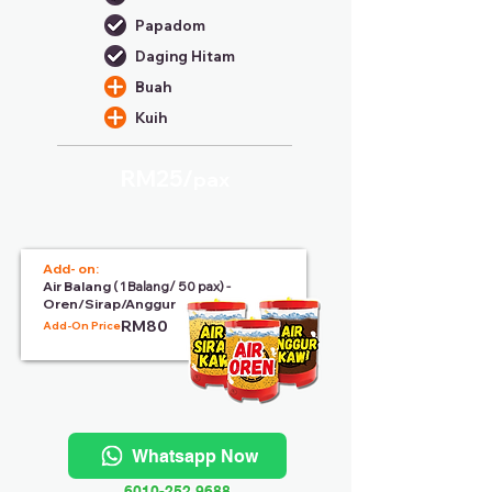
Papadom
Daging Hitam
Buah
Kuih
RM25/
pax
Add- on:
Air Balang
( 1 Balang/ 50 pax) -
Oren/Sirap/Anggur
RM80
Add-On Price:
Whatsapp Now
6010-252 9688