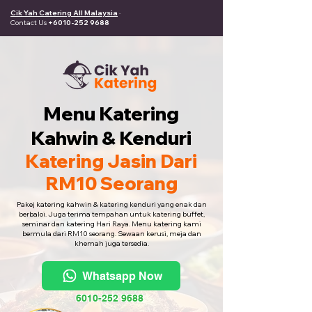
Cik Yah Catering All Malaysia
·
Contact Us
+6010-252 9688
Menu Katering
Kahwin & Kenduri
Katering Jasin Dari
RM10 Seorang
Pakej katering kahwin & katering kenduri yang enak dan
berbaloi. Juga terima tempahan untuk katering buffet,
seminar dan katering Hari Raya. Menu katering kami
bermula dari RM10 seorang. Sewaan kerusi, meja dan
khemah juga tersedia.
Whatsapp Now
6010-252 9688