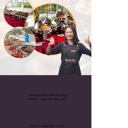
Katering Halal
Menggunakan bahan yang
dijamin halal dan berkualiti.
Pakej Katering Termurah
Dijamin sedap dan murah