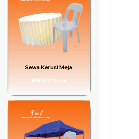
Sewa Kerusi Meja
RM50/
10 pax