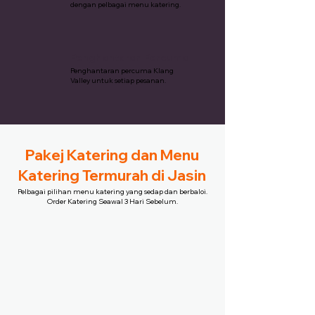
dengan pelbagai menu katering.
Penghantaran Percuma
Penghantaran percuma Klang
Valley untuk setiap pesanan.
Pakej Katering dan Menu
Katering Termurah di Jasin
Pelbagai pilihan menu katering yang sedap dan berbaloi.
Order Katering Seawal 3 Hari Sebelum.