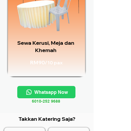
Sewa Kerusi, Meja dan
Khemah
RM90/
10 pax
Whatsapp Now
6010-252 9688
Takkan Katering Saja?