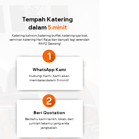
Tempah Katering
dalam
5 minit
Katering kahwin, katering buffet, katering syarikat,
seminar, katering Hari Raya dan banyak lagi serendah
RM12 Seorang!
WhatsApp Kami
Hubungi Kami. Kami akan
membalas dalam 5 minit!
Beri Quotation
Beritahu kami tarikh, lokasi, dan
jumlah tetamu yang anda
jangkakan.