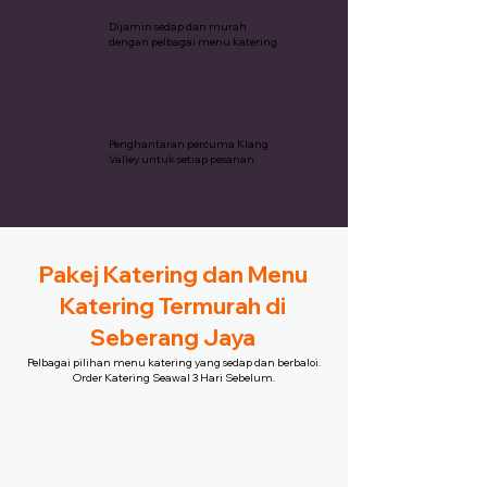
Pakej Katering Termurah
Dijamin sedap dan murah
dengan pelbagai menu katering.
Penghantaran Percuma
Penghantaran percuma Klang
Valley untuk setiap pesanan.
Pakej Katering dan Menu
Katering Termurah di
Seberang Jaya
Pelbagai pilihan menu katering yang sedap dan berbaloi.
Order Katering Seawal 3 Hari Sebelum.