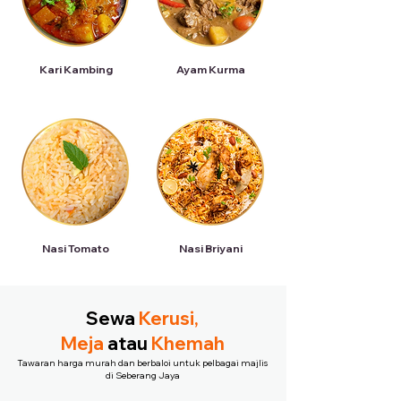
Kari Kambing
Ayam Kurma
Nasi Tomato
Nasi Briyani
Sewa
Kerusi,
Meja
atau
Khemah
Tawaran harga murah dan berbaloi untuk pelbagai majlis
di Seberang Jaya