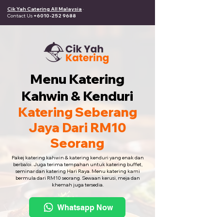
Cik Yah Catering All Malaysia
·
Contact Us
+6010-252 9688
Menu Katering
Kahwin & Kenduri
Katering Seberang
Jaya Dari RM10
Seorang
Pakej katering kahwin & katering kenduri yang enak dan
berbaloi. Juga terima tempahan untuk katering buffet,
seminar dan katering Hari Raya. Menu katering kami
bermula dari RM10 seorang. Sewaan kerusi, meja dan
khemah juga tersedia.
Whatsapp Now