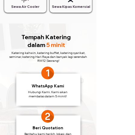
Sewa Air Cooler
Sewa Kipas Komersial
Tempah Katering
dalam
5 minit
Katering kahwin, katering buffet, katering syarikat,
seminar, katering Hari Raya dan banyak lagi serendah
RM12 Seorang!
WhatsApp Kami
Hubungi Kami. Kami akan
membalas dalam 5 minit!
Beri Quotation
Beritahu kami tarikh, lokasi, dan