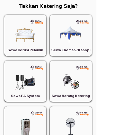
Takkan Katering Saja?
Sewa Kerusi Pelamin
Sewa Khemah /Kanopi
Sewa PA System
Sewa Barang Katering