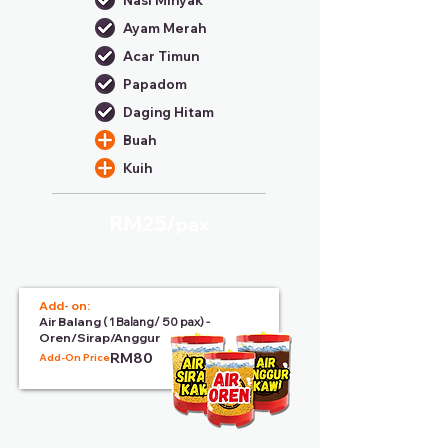
Nasi Minyak
Ayam Merah
Acar Timun
Papadom
Daging Hitam
Buah
Kuih
RM25/
pax
Add- on:
Air Balang
( 1 Balang/ 50 pax) -
Oren/Sirap/Anggur
RM80
Add-On Price: