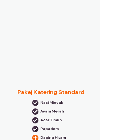
Pakej Katering Standard
Nasi Minyak
Ayam Merah
Acar Timun
Papadom
Daging Hitam