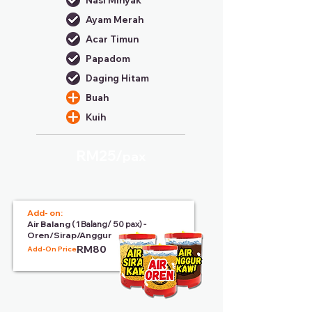
Nasi Minyak
Ayam Merah
Acar Timun
Papadom
Daging Hitam
Buah
Kuih
RM25/
pax
Add- on:
Air Balang
( 1 Balang/ 50 pax) -
Oren/Sirap/Anggur
RM80
Add-On Price: