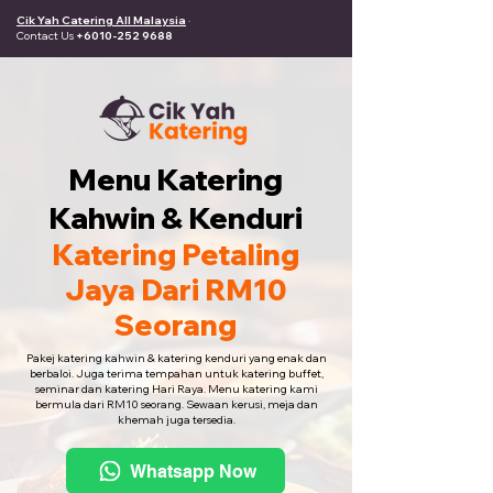
Cik Yah Catering All Malaysia
·
Contact Us
+6010-252 9688
Menu Katering
Kahwin & Kenduri
Katering Petaling
Jaya Dari RM10
Seorang
Pakej katering kahwin & katering kenduri yang enak dan
berbaloi. Juga terima tempahan untuk katering buffet,
seminar dan katering Hari Raya. Menu katering kami
bermula dari RM10 seorang. Sewaan kerusi, meja dan
khemah juga tersedia.
Whatsapp Now