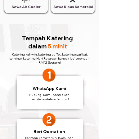
Sewa Air Cooler
Sewa Kipas Komersial
Tempah Katering
dalam
5 minit
Katering kahwin, katering buffet, katering syarikat,
seminar, katering Hari Raya dan banyak lagi serendah
RM12 Seorang!
WhatsApp Kami
Hubungi Kami. Kami akan
membalas dalam 5 minit!
Beri Quotation
Beritahu kami tarikh, lokasi, dan