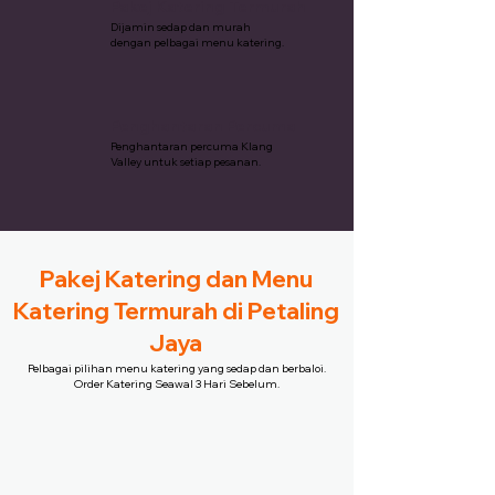
Pakej Katering Termurah
Dijamin sedap dan murah
dengan pelbagai menu katering.
Penghantaran Percuma
Penghantaran percuma Klang
Valley untuk setiap pesanan.
Pakej Katering dan Menu
Katering Termurah di Petaling
Jaya
Pelbagai pilihan menu katering yang sedap dan berbaloi.
Order Katering Seawal 3 Hari Sebelum.