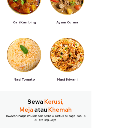
Kari Kambing
Ayam Kurma
Nasi Tomato
Nasi Briyani
Sewa
Kerusi,
Meja
atau
Khemah
Tawaran harga murah dan berbaloi untuk pelbagai majlis
di Petaling Jaya