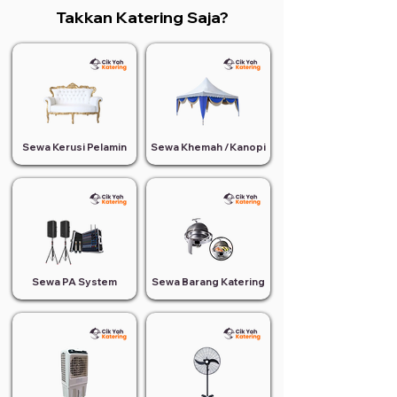
Takkan Katering Saja?
Sewa Kerusi Pelamin
Sewa Khemah /Kanopi
Sewa PA System
Sewa Barang Katering