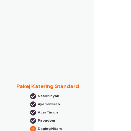
Pakej Katering Standard
Nasi Minyak
Ayam Merah
Acar Timun
Papadom
Daging Hitam