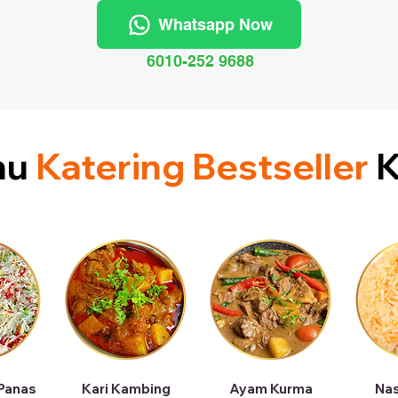
Whatsapp Now
6010-252 9688
nu
Katering Bestseller
K
 Panas
Kari Kambing
Ayam Kurma
Nas