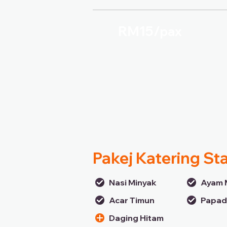
RM15/
pax
Pakej Katering St
Nasi Minyak
Ayam 
Acar Timun
Papa
Daging Hitam