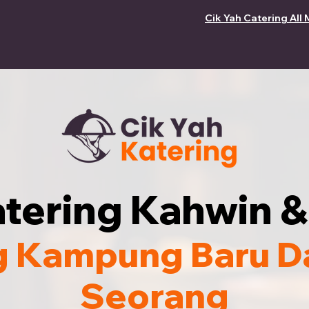
Cik Yah Catering All 
tering Kahwin &
g Kampung Baru D
Seorang