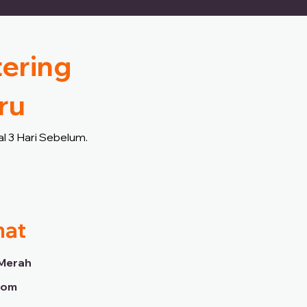
tering
ru
l 3 Hari Sebelum.
mat
Merah
dom