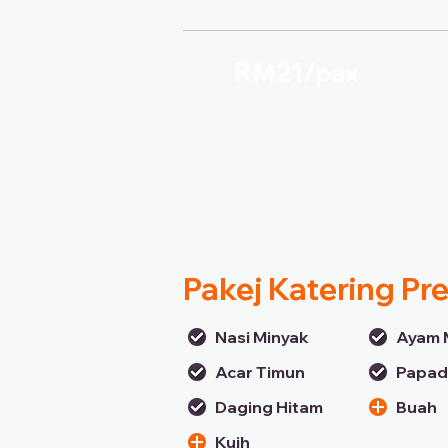
RM21/
pax
Pakej Katering P
Nasi Minyak
Ayam 
Acar Timun
Papa
Daging Hitam
Buah
Kuih