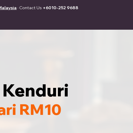
Malaysia
· Contact Us
+6010-252 9688
 Kenduri
ari RM10