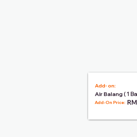
Add- on:
Air Balang
( 1 B
RM
Add-On Price: