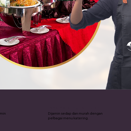
Pakej Katering Termurah
amin
Dijamin sedap dan murah dengan
pelbagai menu katering.