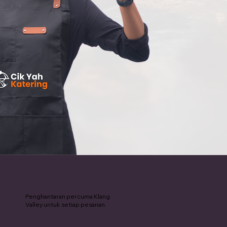
Penghantaran Percuma
Penghantaran percuma Klang
Valley untuk setiap pesanan.