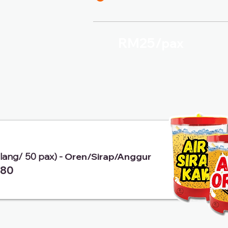
RM25/
pax
alang/ 50 pax) -
Oren/Sirap/Anggur
80