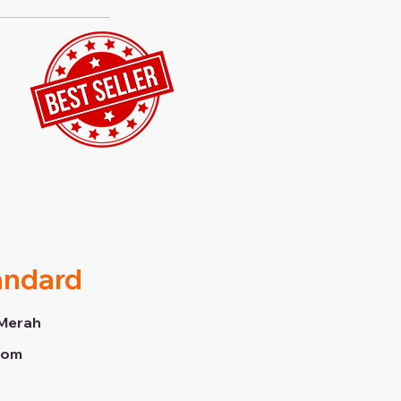
andard
Merah
dom