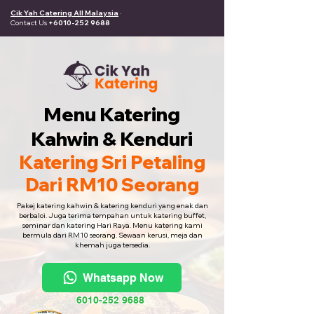
Cik Yah Catering All Malaysia
·
Contact Us
+6010-252 9688
Menu Katering
Kahwin & Kenduri
Katering Sri Petaling
Dari RM10 Seorang
Pakej katering kahwin & katering kenduri yang enak dan
berbaloi. Juga terima tempahan untuk katering buffet,
seminar dan katering Hari Raya. Menu katering kami
bermula dari RM10 seorang. Sewaan kerusi, meja dan
khemah juga tersedia.
Whatsapp Now
6010-252 9688