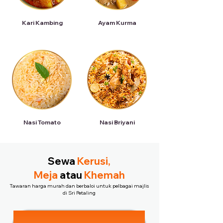
Kari Kambing
Ayam Kurma
Nasi Tomato
Nasi Briyani
Sewa
Kerusi,
Meja
atau
Khemah
Tawaran harga murah dan berbaloi untuk pelbagai majlis
di Sri Petaling