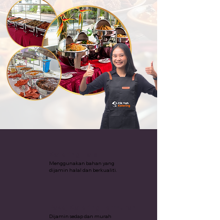
Katering Halal
Menggunakan bahan yang
dijamin halal dan berkualiti.
Pakej Katering Termurah
Dijamin sedap dan murah