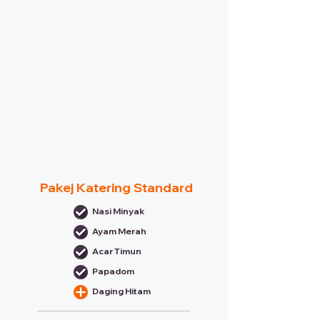
Pakej Katering Standard
Nasi Minyak
Ayam Merah
Acar Timun
Papadom
Daging Hitam