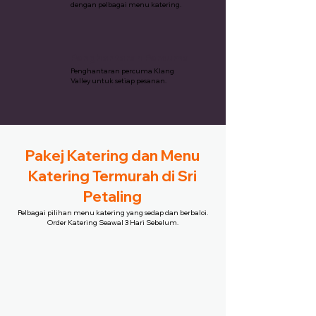
dengan pelbagai menu katering.
Penghantaran Percuma
Penghantaran percuma Klang
Valley untuk setiap pesanan.
Pakej Katering dan Menu
Katering Termurah di Sri
Petaling
Pelbagai pilihan menu katering yang sedap dan berbaloi.
Order Katering Seawal 3 Hari Sebelum.