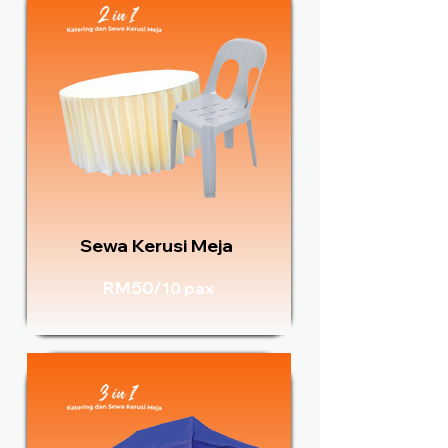
Sewa Kerusi Meja
RM50/
10 pax