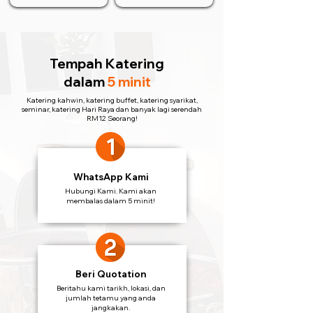
Tempah Katering
dalam
5 minit
Katering kahwin, katering buffet, katering syarikat,
seminar, katering Hari Raya dan banyak lagi serendah
RM12 Seorang!
WhatsApp Kami
Hubungi Kami. Kami akan
membalas dalam 5 minit!
Beri Quotation
Beritahu kami tarikh, lokasi, dan
jumlah tetamu yang anda
jangkakan.