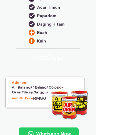
Acar Timun
Papadom
Daging Hitam
Buah
Kuih
RM25/
pax
Add- on:
Air Balang
( 1 Balang/ 50 pax) -
Oren/Sirap/Anggur
RM80
Add-On Price:
Whatsapp Now