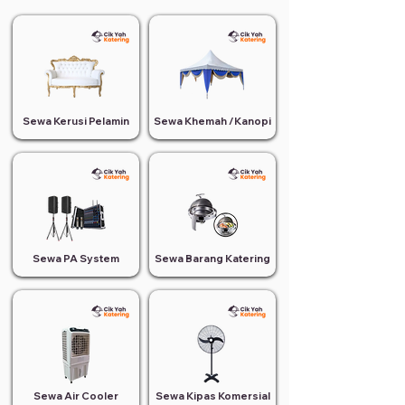
Sewa Kerusi Pelamin
Sewa Khemah /Kanopi
Sewa PA System
Sewa Barang Katering
Sewa Air Cooler
Sewa Kipas Komersial