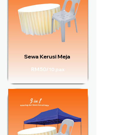
Sewa Kerusi Meja
RM50/
10 pax