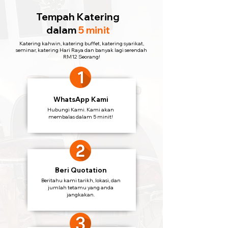
Tempah Katering
dalam
5 minit
Katering kahwin, katering buffet, katering syarikat,
seminar, katering Hari Raya dan banyak lagi serendah
RM12 Seorang!
WhatsApp Kami
Hubungi Kami. Kami akan
membalas dalam 5 minit!
Beri Quotation
Beritahu kami tarikh, lokasi, dan
jumlah tetamu yang anda
jangkakan.