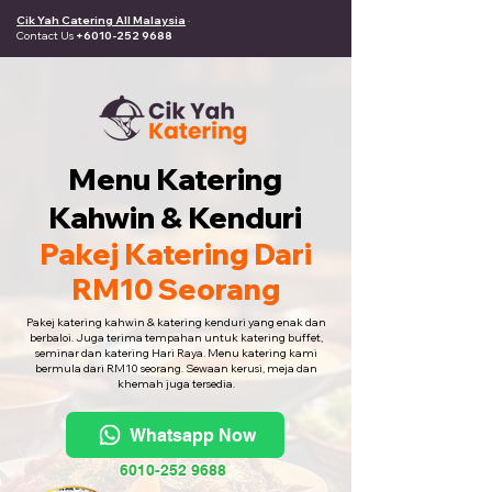
Cik Yah Catering All Malaysia
·
Contact Us
+6010-252 9688
Menu Katering
Kahwin & Kenduri
Pakej Katering Dari
RM10 Seorang
Pakej katering kahwin & katering kenduri yang enak dan
berbaloi. Juga terima tempahan untuk katering buffet,
seminar dan katering Hari Raya. Menu katering kami
bermula dari RM10 seorang. Sewaan kerusi, meja dan
khemah juga tersedia.
Whatsapp Now
6010-252 9688