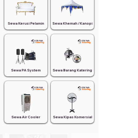
Sewa Kerusi Pelamin
Sewa Khemah /Kanopi
Sewa PA System
Sewa Barang Katering
Sewa Air Cooler
Sewa Kipas Komersial