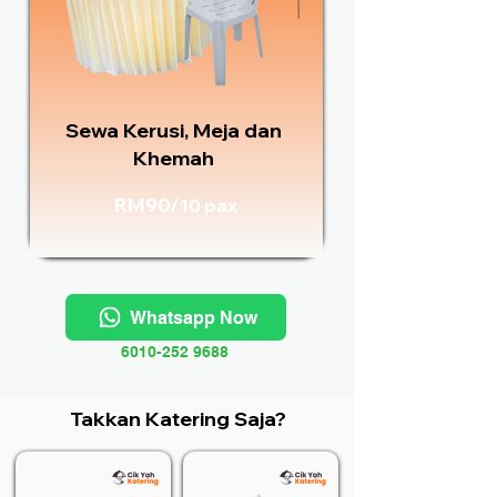
Sewa Kerusi, Meja dan
Khemah
RM90/
10 pax
Whatsapp Now
6010-252 9688
Takkan Katering Saja?