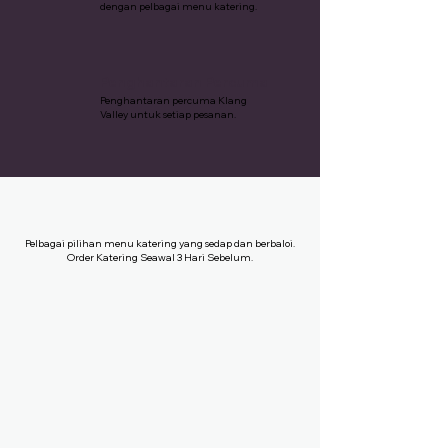
dengan pelbagai menu katering.
Penghantaran Percuma
Penghantaran percuma Klang
Valley untuk setiap pesanan.
Pelbagai pilihan menu katering yang sedap dan berbaloi.
Order Katering Seawal 3 Hari Sebelum.