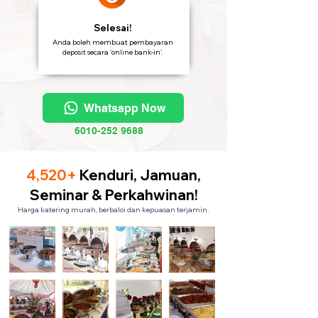
Selesai!
Anda boleh membuat pembayaran
deposit secara 'online bank-in'.
Whatsapp Now
6010-252 9688
4,520+
Kenduri, Jamuan,
Seminar & Perkahwinan!
Harga katering murah, berbaloi dan kepuasan terjamin.