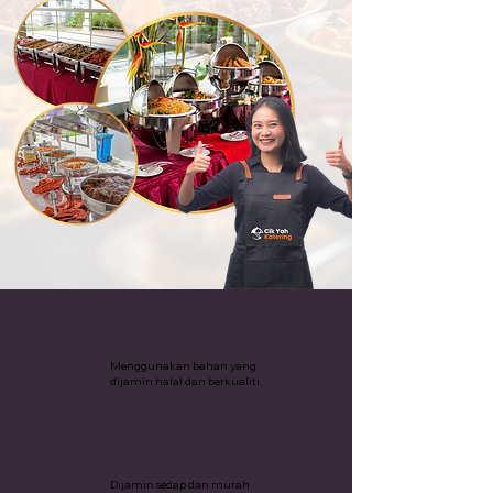
Katering Halal
Menggunakan bahan yang
dijamin halal dan berkualiti.
Pakej Katering Termurah
Dijamin sedap dan murah