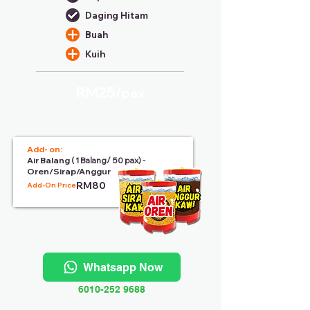
Daging Hitam
Buah
Kuih
RM25/
pax
Add- on:
Air Balang
( 1 Balang/ 50 pax) -
Oren/Sirap/Anggur
RM80
Add-On Price:
Whatsapp Now
6010-252 9688