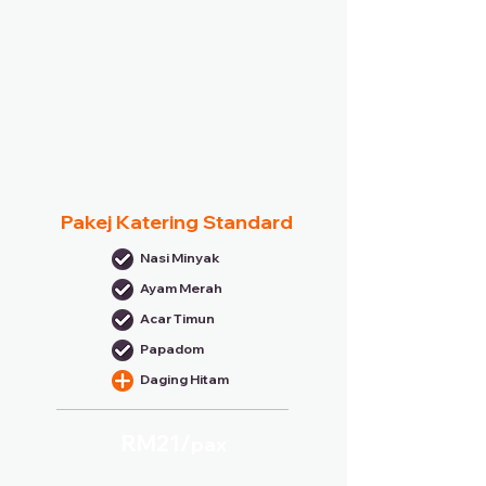
Pakej Katering Standard
Nasi Minyak
Ayam Merah
Acar Timun
Papadom
Daging Hitam
RM21/
pax