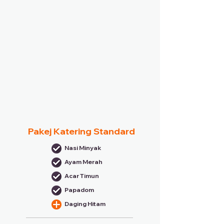
Pakej Katering Standard
Nasi Minyak
Ayam Merah
Acar Timun
Papadom
Daging Hitam