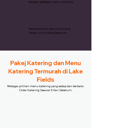
dengan pelbagai menu katering.
Penghantaran Percuma
Penghantaran percuma Klang
Valley untuk setiap pesanan.
Pakej Katering dan Menu
Katering Termurah di Lake
Fields
Pelbagai pilihan menu katering yang sedap dan berbaloi.
Order Katering Seawal 3 Hari Sebelum.