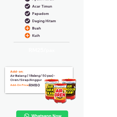
Acar Timun
Papadom
Daging Hitam
Buah
Kuih
RM25/
pax
Add- on:
Air Balang
( 1 Balang/ 50 pax) -
Oren/Sirap/Anggur
RM80
Add-On Price:
Whatsapp Now