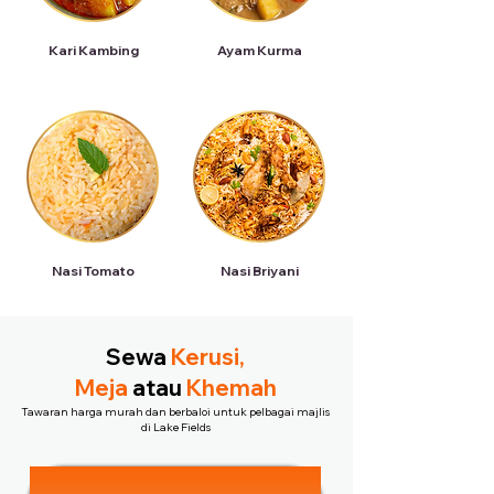
Kari Kambing
Ayam Kurma
Nasi Tomato
Nasi Briyani
Sewa
Kerusi,
Meja
atau
Khemah
Tawaran harga murah dan berbaloi untuk pelbagai majlis
di Lake Fields