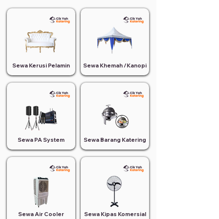
Sewa Kerusi Pelamin
Sewa Khemah /Kanopi
Sewa PA System
Sewa Barang Katering
Sewa Air Cooler
Sewa Kipas Komersial