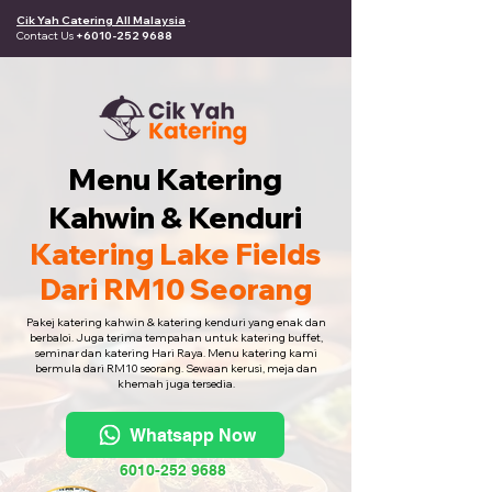
Cik Yah Catering All Malaysia
·
Contact Us
+6010-252 9688
Menu Katering
Kahwin & Kenduri
Katering Lake Fields
Dari RM10 Seorang
Pakej katering kahwin & katering kenduri yang enak dan
berbaloi. Juga terima tempahan untuk katering buffet,
seminar dan katering Hari Raya. Menu katering kami
bermula dari RM10 seorang. Sewaan kerusi, meja dan
khemah juga tersedia.
Whatsapp Now
6010-252 9688