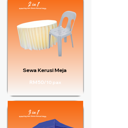
Sewa Kerusi Meja
RM50/
10 pax