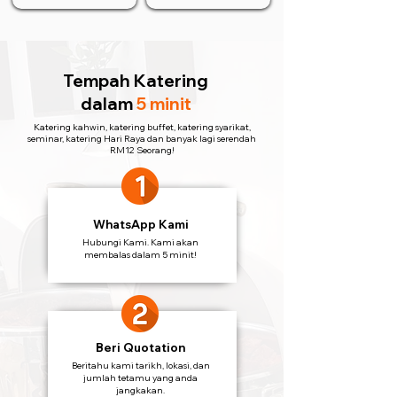
Tempah Katering
dalam
5 minit
Katering kahwin, katering buffet, katering syarikat,
seminar, katering Hari Raya dan banyak lagi serendah
RM12 Seorang!
WhatsApp Kami
Hubungi Kami. Kami akan
membalas dalam 5 minit!
Beri Quotation
Beritahu kami tarikh, lokasi, dan
jumlah tetamu yang anda
jangkakan.