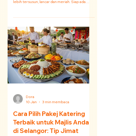
16 Feb
3 min membaca
5 Tips Open House Raya
2026: Cara Elak Kelam
Kabut
Nak buat open house Raya 2026 tanpa kelam
kabut? Ikuti 5 tips penting ini supaya majlis
lebih tersusun, lancar dan meriah. Siap ada
promo RM100 OFF*!