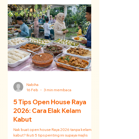
Sedap 2026
Susah nak cari katering Ramadan yang murah
tapi sedap & halal di KL? Discover pilihan
terbaik 2026 untuk majlis anda! 🌙
Nabiha