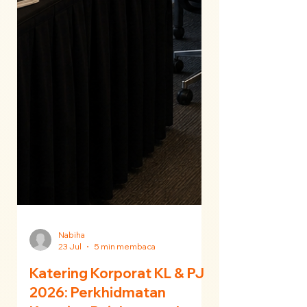
Nabiha
23 Jul
5 min membaca