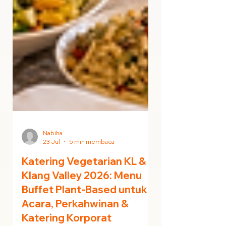
Nabiha
23 Jul
5 min membaca
Katering Vegetarian KL &
Klang Valley 2026: Menu
Buffet Plant-Based untuk