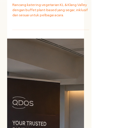
Acara, Perkahwinan &
Katering Korporat
Rancang katering vegetarian KL & Klang Valley
dengan buffet plant-based yang segar, inklusif
dan sesuai untuk pelbagai acara.