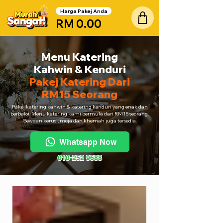
Harga Pakej Anda
RM 0.00
Menu Katering
Kahwin & Kenduri
Pakej Katering Dari
RM15 Seorang
Pakej katering kahwin & katering kenduri yang enak dan
berbaloi. Menu katering kami bermula dari RM15 seorang.
Sewaan kerusi, meja dan khemah juga tersedia.
Whatsapp Now
010-252 9688