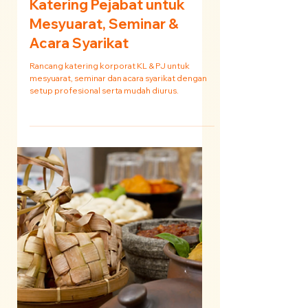
Katering Korporat KL & PJ
2026: Perkhidmatan
Katering Pejabat untuk
Mesyuarat, Seminar &
Acara Syarikat
Rancang katering korporat KL & PJ untuk
mesyuarat, seminar dan acara syarikat dengan
setup profesional serta mudah diurus.