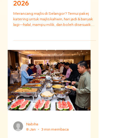
Dora
10 Jan
3 min membaca
Cara Pilih Pakej Katering
Terbaik untuk Majlis Anda
di Selangor: Tip Jimat
2026
Merancang majlis di Selangor? Temui pakej
katering untuk majlis kahwin, hari jadi & banyak
lagi—halal, mampu milik, dan boleh disesuaikan
mengikut keperluan majlis anda pada tahun
2026.