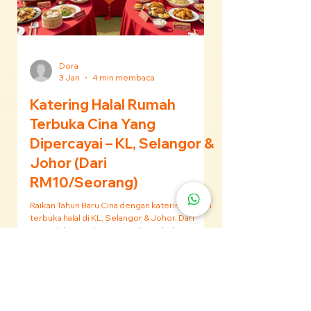
syarikat, mesyuarat atau sambutan kecil. Sesuai
untuk 20–50 pax.
Dora
3 Jan
4 min membaca
Katering Halal Rumah
Terbuka Cina Yang
Dipercayai – KL, Selangor &