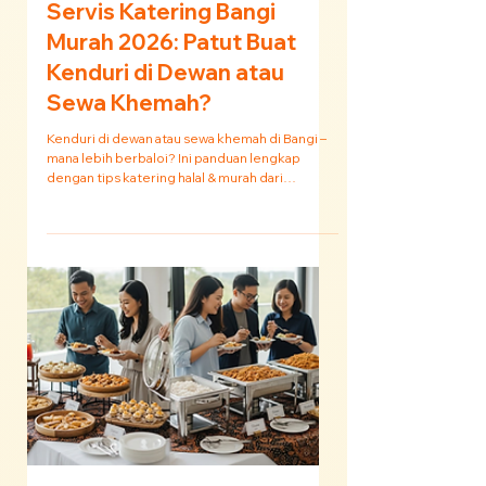
Nabiha
8 Jan
3 min membaca
Servis Katering Bangi
Murah 2026: Patut Buat
Kenduri di Dewan atau
Sewa Khemah?
Kenduri di dewan atau sewa khemah di Bangi –
mana lebih berbaloi? Ini panduan lengkap
dengan tips katering halal & murah dari
RM10/pax 🎉