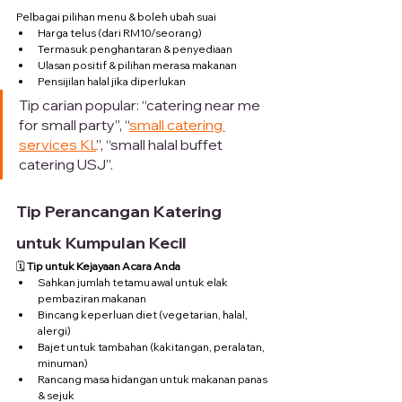
Pelbagai pilihan menu & boleh ubah suai
Harga telus (dari RM10/seorang)
Termasuk penghantaran & penyediaan
Ulasan positif & pilihan merasa makanan
Pensijilan halal jika diperlukan
Tip carian popular: “catering near me 
for small party”, “
small catering 
services KL
”, “small halal buffet 
catering USJ”.
Tip Perancangan Katering 
untuk Kumpulan Kecil
🗓️ 
Tip untuk Kejayaan Acara Anda
Sahkan jumlah tetamu awal untuk elak 
pembaziran makanan
Bincang keperluan diet (vegetarian, halal, 
alergi)
Bajet untuk tambahan (kakitangan, peralatan, 
minuman)
Rancang masa hidangan untuk makanan panas 
& sejuk