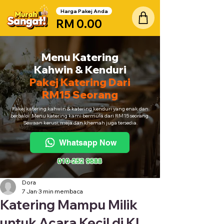
Harga Pakej Anda
RM 0.00
Menu Katering
Kahwin & Kenduri
Pakej Katering Dari
RM15 Seorang
Pakej katering kahwin & katering kenduri yang enak dan
berbaloi. Menu katering kami bermula dari RM15 seorang.
Sewaan kerusi, meja dan khemah juga tersedia.
Whatsapp Now
010-252 9688
Dora
7 Jan
3 min membaca
Katering Mampu Milik
untuk Acara Kecil di KL,