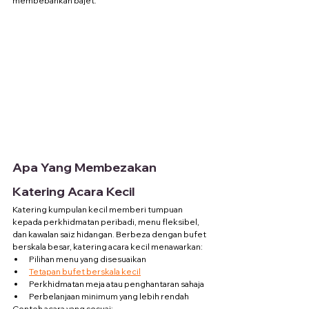
membebankan bajet.
Apa Yang Membezakan 
Katering Acara Kecil
Katering kumpulan kecil memberi tumpuan 
kepada perkhidmatan peribadi, menu fleksibel, 
dan kawalan saiz hidangan. Berbeza dengan bufet 
berskala besar, katering acara kecil menawarkan:
Pilihan menu yang disesuaikan
Tetapan bufet berskala kecil
Perkhidmatan meja atau penghantaran sahaja
Perbelanjaan minimum yang lebih rendah
Contoh acara yang sesuai: