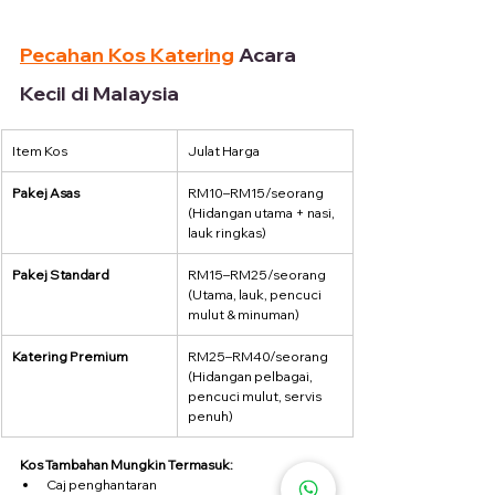
Pecahan Kos Katering
 Acara 
Kecil di Malaysia
Item Kos
Julat Harga
Pakej Asas
RM10–RM15/seorang 
(Hidangan utama + nasi, 
lauk ringkas)
Pakej Standard
RM15–RM25/seorang 
(Utama, lauk, pencuci 
mulut & minuman)
Katering Premium
RM25–RM40/seorang 
(Hidangan pelbagai, 
pencuci mulut, servis 
penuh)
Kos Tambahan Mungkin Termasuk:
Caj penghantaran