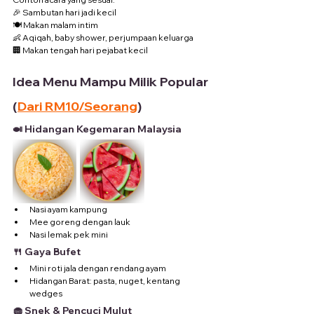
🎉 Sambutan hari jadi kecil
🍽️ Makan malam intim
👶 Aqiqah, baby shower, perjumpaan keluarga
🏢 Makan tengah hari pejabat kecil
Idea Menu Mampu Milik Popular 
(
Dari RM10/Seorang
)
🍛 Hidangan Kegemaran Malaysia
Nasi ayam kampung
Mee goreng dengan lauk
Nasi lemak pek mini
🍴 Gaya Bufet
Mini roti jala dengan rendang ayam
Hidangan Barat: pasta, nuget, kentang 
wedges
🧁 Snek & Pencuci Mulut