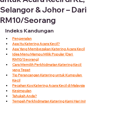
Selangor & Johor – Dari
RM10/Seorang
Indeks Kandungan 
Pengenalan
Apa Itu Katering Acara Kecil?
Apa Yang Membezakan Katering Acara Kecil
Idea Menu Mampu Milik Popular (Dari 
RM10/Seorang)
Cara Memilih Perkhidmatan Katering Kecil 
yang Tepat
Tip Perancangan Katering untuk Kumpulan 
Kecil
Pecahan Kos Katering Acara Kecil di Malaysia
Kesimpulan
Tahukah Anda?
Tempah Perkhidmatan Katering Kami Hari Ini!